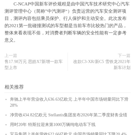
C-NCAP中国新车评价规程是由中国汽车技术研究中心汽车
测评管理中心（简称”中汽测评“）负责运营的汽车安全测评项
目，测评内容包括乘员保护、行人保护和主动安全。此次发布
的2021第一批碰撞测试的车型都是当前车市比较热门的产品，
整体来看表现不俗，对消费者判断车辆的安全性能有一定参考
意义。
上一篇
下一篇
售17.98万元 思皓X7新增一款车
改款C3-XR/新C5 雪铁龙2021年
型上市
新车计划
相关推荐
奔驰上半年营业收入636.63亿欧元 上半年中国市场销量同比下滑
28%
净营收434.82亿欧元 Stellantis集团发布2026年第二季度财务业绩
用时20年 特斯拉迎来第1000万辆纯电动车下线
宝马集团上半年营收622.66亿欧元 中国市场销量同比下降20.4%