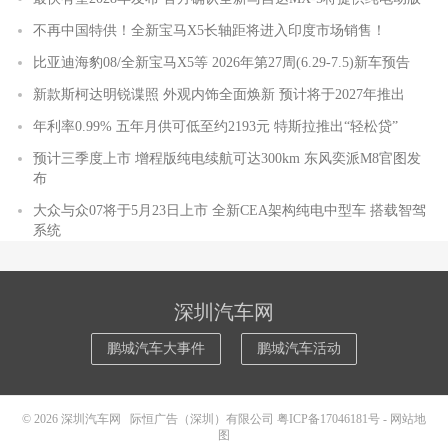
不再中国特供！全新宝马X5长轴距将进入印度市场销售！
比亚迪海豹08/全新宝马X5等 2026年第27周(6.29-7.5)新车预告
新款斯柯达明锐谍照 外观内饰全面焕新 预计将于2027年推出
年利率0.99% 五年月供可低至约2193元 特斯拉推出“轻松贷”
预计三季度上市 增程版纯电续航可达300km 东风奕派M8官图发
布
大众与众07将于5月23日上市 全新CEA架构纯电中型车 搭载智驾
系统
深圳汽车网
鹏城汽车大事件
鹏城汽车活动
© 2026
深圳汽车网
际恒广告（深圳）有限公司
粤ICP备17046181号
-
网站地
图