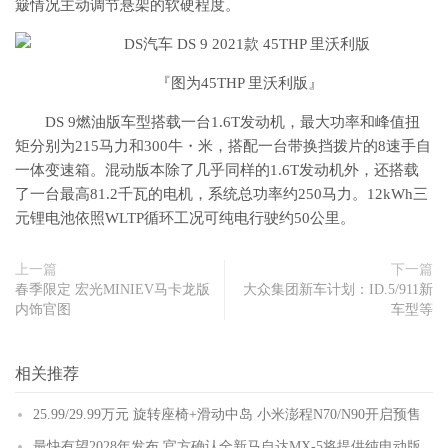
簸情况主动调节悬架的软硬程度。
『图为45THP 里沃利版』
DS 9燃油版车型搭载一台1.6T发动机，最大功率和峰值扭
矩分别为215马力和300牛・米，搭配一台带换挡拨片的8速手自
一体变速箱。混动版本除了几乎同样的1.6T发动机外，还搭载
了一台最高81.2千瓦的电机，系统总功率约250马力。12kWh三
元锂电池依照WLTP循环工况可纯电行驶约50公里。
上一篇
下一篇
春季限定 宏光MINIEV马卡龙版
大众集团新车计划：ID.5/911新
内饰官图
车型等
相关推荐
25.99/29.99万元 旋转座椅+滑动中岛 小米澎程N70/N90开启预售
最快有望2028年发布 官方确认全新马自达MX-5将提供纯电动版