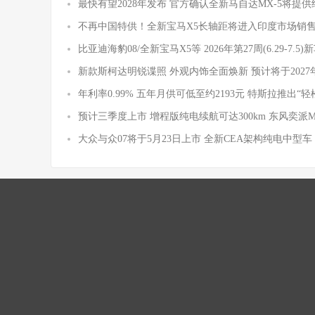
最快有望2028年发布 官方确认全新马自达MX-5将提
不再中国特供！全新宝马X5长轴距将进入印度市场销
比亚迪海豹08/全新宝马X5等 2026年第27周(6.29-7.5
新款斯柯达明锐谍照 外观内饰全面焕新 预计将于2027
年利率0.99% 五年月供可低至约2193元 特斯拉推出“轻
预计三季度上市 增程版纯电续航可达300km 东风奕派
大众与众07将于5月23日上市 全新CEA架构纯电中型车