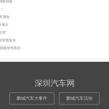
供纯电动版
售！
)新车预告
年推出
松贷”
M8官图发布
 搭载智驾系统
深圳汽车网
鹏城汽车大事件
鹏城汽车活动