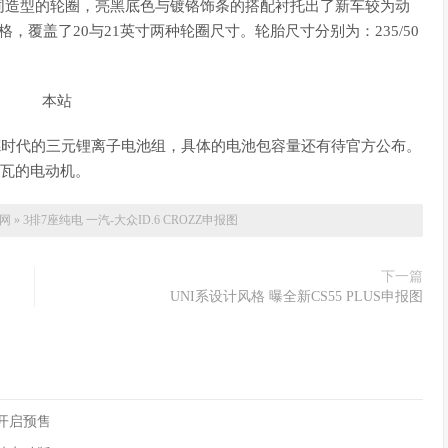
同造型的轮圈，亮黑底色与镀铬饰条的搭配衬托出了新车较为动
覆盖了20与21英寸两种轮圈尺寸。轮胎尺寸分别为：235/50
来自宁德时代的三元锂离子电池组，具体的电池包容量还有待官方公布。
千瓦的电动机。
网
»
3排7座纯电 一汽-大众ID.6 CROZZ申报图
下一篇
UNI系设计风格 曝全新CS55 PLUS申报图
90开启预售