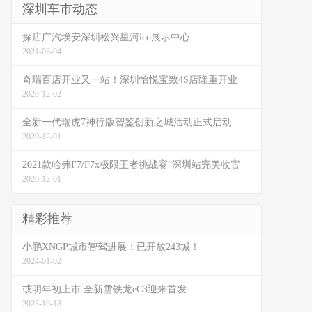
深圳车市动态
探店广汽埃安深圳松兴星河ico展示中心
2021-03-04
奇瑞百店开业又一站！深圳怡悦宝致4S店隆重开业
2020-12-02
全新一代瑞虎7神行版智鉴创新之城活动正式启动
2020-12-01
2021款哈弗F7/F7x极限王者挑战赛”深圳站完美收官
2020-12-01
精彩推荐
小鹏XNGP城市智驾进展：已开放243城！
2024-01-02
或明年初上市 全新雪铁龙eC3迎来首发
2023-10-18