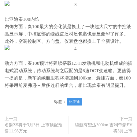
比亚迪秦100内饰
内饰方面，秦100最大的变化就是换上了一块超大尺寸的中控液
晶显示屏，中控底部的缝线皮质材质包裹也更显豪华了许多。
此外，空调控制区、方向盘、仪表盘也都换上了全新设计。
动力方面，秦100预计将延续搭载1.5TI发动机和电动机组成的插
电式混动系统，传动系统与之匹配的是6速DCT变速箱。更值得
一提的是，新车的续航里程将增加到100km。悬挂方面，秦100
将采用前麦弗逊＋后多连杆的组合，相比现款秦有明显提升。
标签：
比亚迪
上一篇
下一篇
名爵ZS将于3月3日 上市顶配预
续航有望达300km 吉利帝豪EV
售11.98万元
将3月上市