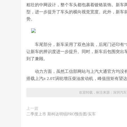
粗壮的中网设计，整个车头都包裹着镀铬装饰。新车
型，进一步提升了车头的横向视觉宽度。此外，新车
势。
车尾部分，新车采用了双色涂装，后尾门还印有“
让新车的辨识度进一步提升。同时，新车后包围突出
到了兼顾。
动力方面，虽然工信部网站与上汽大通官方均没
搭载上汽π 2.0T涡轮增压柴油发动机，峰值扭矩有望
欢迎转载，标注来源：
深圳汽车
上一篇
二季度上市 斯柯达明锐PRO预告图/实车