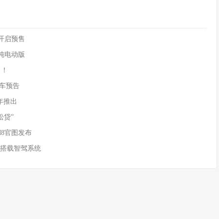
90开启预售
供纯电动版
售！
)新车预告
年推出
松贷”
M8官图发布
 搭载智驾系统