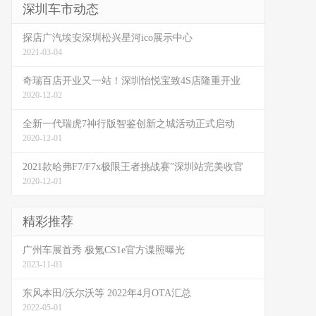
深圳车市动态
探店广汽埃安深圳松兴星河ico展示中心
2021-03-04
奇瑞百店开业又一站！深圳怡悦宝致4S店隆重开业
2020-12-02
全新一代瑞虎7神行版智鉴创新之城活动正式启动
2020-12-01
2021款哈弗F7/F7x极限王者挑战赛”深圳站完美收官
2020-12-01
精彩推荐
广州车展首秀 极氪CS1e官方谍照曝光
2023-11-03
东风本田/沃尔沃等 2022年4月OTA汇总
2022-05-01