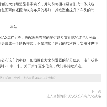
两侧的大灯组造型非常狭长，并与前格栅相融合形成一体式造
前包围两侧还配有纵向布局的雾灯，其造型也提升了车头的气
MAXUS”字样，搭配纵向布局的尾灯以及贯穿式的红色反光条，
车身形成一个踏板样式，不仅增加了尾部的层次感，实用性也得
有公布该车的参数，但根据官方之前透露的部分信息，该车或将
达到500牛・米。关于新车更多信息，我们将持续关注。
网
»
昵称“上汽牛” 上汽大通MAXUS皮卡预告
下一篇
进入全新阶段 沃尔沃公布电气化战略