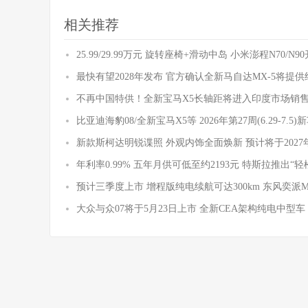
相关推荐
25.99/29.99万元 旋转座椅+滑动中岛 小米澎程N70/N
最快有望2028年发布 官方确认全新马自达MX-5将提
不再中国特供！全新宝马X5长轴距将进入印度市场销
比亚迪海豹08/全新宝马X5等 2026年第27周(6.29-7.5
新款斯柯达明锐谍照 外观内饰全面焕新 预计将于2027
年利率0.99% 五年月供可低至约2193元 特斯拉推出“轻
预计三季度上市 增程版纯电续航可达300km 东风奕派
大众与众07将于5月23日上市 全新CEA架构纯电中型车