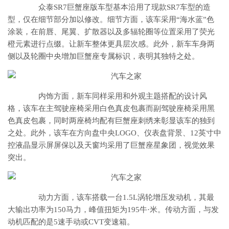
众泰SR7巨蟹座版车型基本沿用了现款SR7车型的造
型，仅在细节部分加以修改。细节方面，该车采用“海水蓝”色
涂装，在前唇、尾翼、扩散器以及多辐轮圈等位置采用了荧光
橙元素进行点缀。让新车整体更具层次感。此外，新车车身两
侧以及轮圈中央增加巨蟹座专属标识，表明其独特之处。
内饰方面，新车同样采用和外观主题搭配的设计风
格，该车在主驾驶座椅采用白色真皮包裹而副驾驶座椅采用黑
色真皮包裹，同时两座椅均配有巨蟹座刺绣来彰显该车的独到
之处。此外，该车在方向盘中央LOGO、仪表盘背景、12英寸中
控液晶显示屏屏保以及天窗均采用了巨蟹座星象团，视觉效果
突出。
动力方面，该车搭载一台1.5L涡轮增压发动机，其最
大输出功率为150马力，峰值扭矩为195牛·米。传动方面，与发
动机匹配的是5速手动或CVT变速箱。