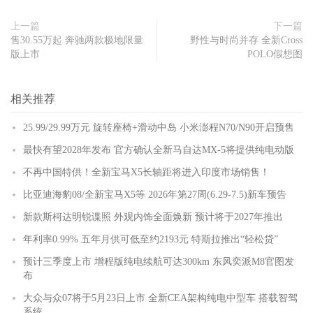
上一篇
下一篇
售30.55万起 奔驰两款极地限量
野性与时尚并存 全新Cross
版上市
POLO假想图
相关推荐
25.99/29.99万元 旋转座椅+滑动中岛 小米澎程N70/N90开启预售
最快有望2028年发布 官方确认全新马自达MX-5将提供纯电动版
不再中国特供！全新宝马X5长轴距将进入印度市场销售！
比亚迪海豹08/全新宝马X5等 2026年第27周(6.29-7.5)新车预告
新款斯柯达明锐谍照 外观内饰全面焕新 预计将于2027年推出
年利率0.99% 五年月供可低至约2193元 特斯拉推出“轻松贷”
预计三季度上市 增程版纯电续航可达300km 东风奕派M8官图发
布
大众与众07将于5月23日上市 全新CEA架构纯电中型车 搭载智驾
系统