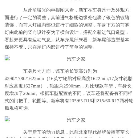
从此前曝光的申报图来看，新车在车身尺寸及外观方
面进行了一定的调整，其前进气格栅边缘处包裹了银色的镀铬
装饰，而前大灯组内部也进行了细微的调整，车身下方的前雾
灯由此前的竖向设计变为了横向设计，搭配全新进气口造型，
看起来更具有运动气息。从车身尾部来看，新车尾部造型基本
保持不变，只在尾灯内部进行了简单的调整。
车身尺寸方面，该车的长宽高分别为
4290/1780/1622mm（16英寸轮胎对应高度1622mm,17英寸轮胎
对应高度1627mm），轴距为2590mm，对比现款车型，车身长
度增加了20mm。根据车型配置的不同，该车还将配备有不同样
式的门把手、轮圈等。新车将有205/65 R16和215/60 R17两种轮
胎规格可选。
关于新车的动力信息，此前北京现代品牌传播室室长