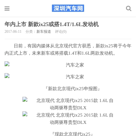
年内上市 新款ix25或搭1.4T/1.6L发动机
2017-06-11
分类：
新车报道
评论(0)
日前，有国内媒体从北京现代官方获悉，新款ix25将于今年
内正式上市，未来新车或将搭载1.4T和1.6L两款发动机。
『新款北京现代ix25申报图』
『现款北京现代ix25』