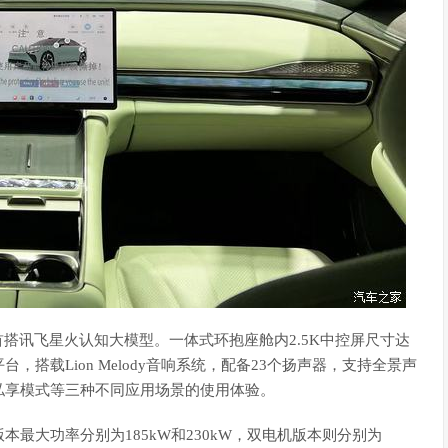
首搭讯飞星火认知大模型。一体式环抱座舱内2.5K中控屏尺寸达
台，搭载Lion Melody音响系统，配备23个扬声器，支持全景声
私享模式等三种不同应用场景的使用体验。
最大功率分别为185kW和230kW，双电机版本则分别为