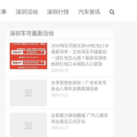
车事
深圳活动
深圳行情
汽车资讯
深圳车市最新活动
2026淘宝天猫京东618红包口令
最新清单：京东淘宝天猫最后
一波红包怎么领？最新实测有
效的红包口令领取入口更新
2026-06-10
分享荣誉的喜悦！广东长安车
友会八周年庆典圆满结束
2020-12-22
众新聚力菱动鹏城 广汽三菱深
圳众菱店正式开业
2020-12-15