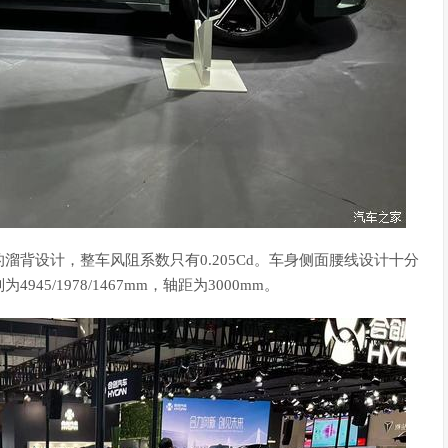
背设计，整车风阻系数只有0.205Cd。车身侧面腰线设计十分
/1978/1467mm，轴距为3000mm。