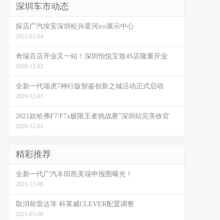
深圳车市动态
探店广汽埃安深圳松兴星河ico展示中心
2021-03-04
奇瑞百店开业又一站！深圳怡悦宝致4S店隆重开业
2020-12-02
全新一代瑞虎7神行版智鉴创新之城活动正式启动
2020-12-01
2021款哈弗F7/F7x极限王者挑战赛”深圳站完美收官
2020-12-01
精彩推荐
全新一代广汽丰田凯美瑞申报图曝光！
2023-12-08
取消前雷达等 科莱威CLEVER配置调整
2021-05-08