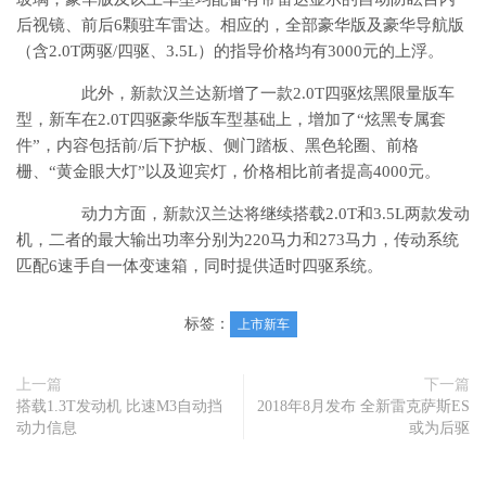
后视镜、前后6颗驻车雷达。相应的，全部豪华版及豪华导航版
（含2.0T两驱/四驱、3.5L）的指导价格均有3000元的上浮。
此外，新款汉兰达新增了一款2.0T四驱炫黑限量版车
型，新车在2.0T四驱豪华版车型基础上，增加了“炫黑专属套
件”，内容包括前/后下护板、侧门踏板、黑色轮圈、前格
栅、“黄金眼大灯”以及迎宾灯，价格相比前者提高4000元。
动力方面，新款汉兰达将继续搭载2.0T和3.5L两款发动
机，二者的最大输出功率分别为220马力和273马力，传动系统
匹配6速手自一体变速箱，同时提供适时四驱系统。
标签：
上市新车
上一篇
下一篇
搭载1.3T发动机 比速M3自动挡
2018年8月发布 全新雷克萨斯ES
动力信息
或为后驱