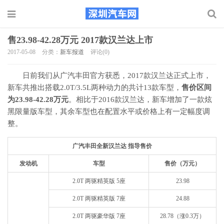
售23.98-42.28万元 2017款汉兰达上市
2017-05-08
分类：
新车报道
评论(0)
日前我们从广汽丰田官方获悉，2017款汉兰达正式上市，
新车共推出搭载2.0T/3.5L两种动力的共计13款车型，
售价区间
为23.98-42.28万元
。相比于2016款汉兰达，新车增加了一款炫
黑限量版车型，其余车型也在配置水平或价格上有一定幅度调
整。
广汽丰田全新汉兰达 指导售价
发动机
车型
售价（万元）
2.0T 两驱精英版 5座
23.98
2.0T 两驱精英版 7座
24.88
2.0T 两驱豪华版 7座
28.78（涨0.3万）