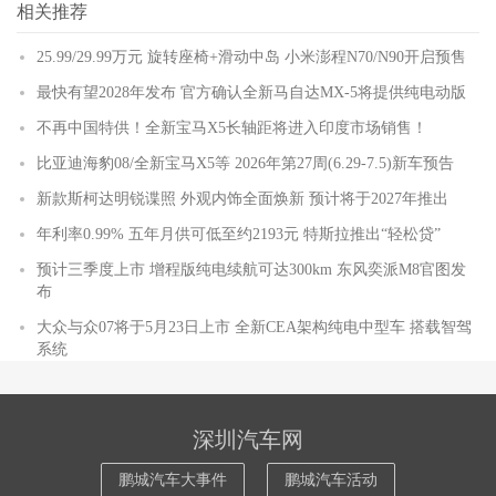
相关推荐
25.99/29.99万元 旋转座椅+滑动中岛 小米澎程N70/N90开启预售
最快有望2028年发布 官方确认全新马自达MX-5将提供纯电动版
不再中国特供！全新宝马X5长轴距将进入印度市场销售！
比亚迪海豹08/全新宝马X5等 2026年第27周(6.29-7.5)新车预告
新款斯柯达明锐谍照 外观内饰全面焕新 预计将于2027年推出
年利率0.99% 五年月供可低至约2193元 特斯拉推出“轻松贷”
预计三季度上市 增程版纯电续航可达300km 东风奕派M8官图发
布
大众与众07将于5月23日上市 全新CEA架构纯电中型车 搭载智驾
系统
深圳汽车网
鹏城汽车大事件
鹏城汽车活动