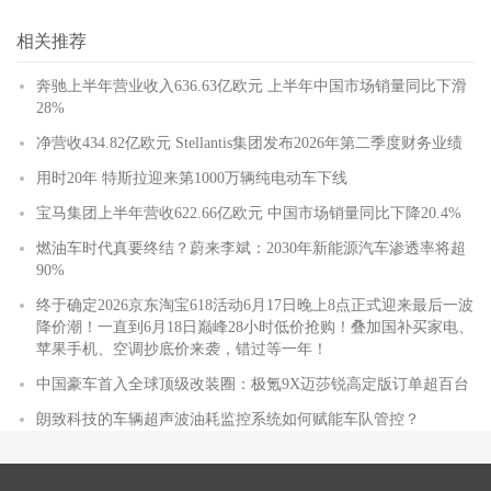
相关推荐
奔驰上半年营业收入636.63亿欧元 上半年中国市场销量同比下滑
28%
净营收434.82亿欧元 Stellantis集团发布2026年第二季度财务业绩
用时20年 特斯拉迎来第1000万辆纯电动车下线
宝马集团上半年营收622.66亿欧元 中国市场销量同比下降20.4%
燃油车时代真要终结？蔚来李斌：2030年新能源汽车渗透率将超
90%
终于确定2026京东淘宝618活动6月17日晚上8点正式迎来最后一波
降价潮！一直到6月18日巅峰28小时低价抢购！叠加国补买家电、
苹果手机、空调抄底价来袭，错过等一年！
中国豪车首入全球顶级改装圈：极氪9X迈莎锐高定版订单超百台
朗致科技的车辆超声波油耗监控系统如何赋能车队管控？