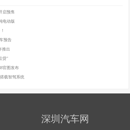
90开启预售
供纯电动版
售！
)新车预告
年推出
松贷”
M8官图发布
 搭载智驾系统
深圳汽车网