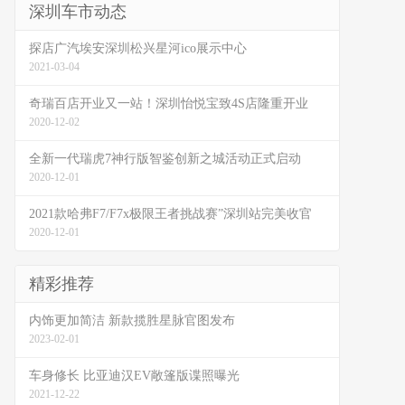
深圳车市动态
探店广汽埃安深圳松兴星河ico展示中心
2021-03-04
奇瑞百店开业又一站！深圳怡悦宝致4S店隆重开业
2020-12-02
全新一代瑞虎7神行版智鉴创新之城活动正式启动
2020-12-01
2021款哈弗F7/F7x极限王者挑战赛”深圳站完美收官
2020-12-01
精彩推荐
内饰更加简洁 新款揽胜星脉官图发布
2023-02-01
车身修长 比亚迪汉EV敞篷版谍照曝光
2021-12-22