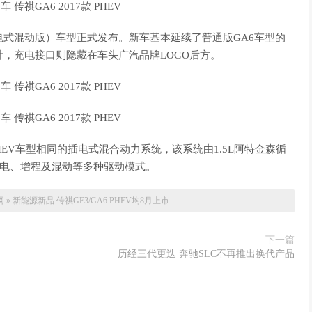
插电式混动版）车型正式发布。新车基本延续了普通版GA6车型的
，充电接口则隐藏在车头广汽品牌LOGO后方。
EV车型相同的插电式混合动力系统，该系统由1.5L阿特金森循
纯电、增程及混动等多种驱动模式。
网
»
新能源新品 传祺GE3/GA6 PHEV均8月上市
下一篇
历经三代更迭 奔驰SLC不再推出换代产品