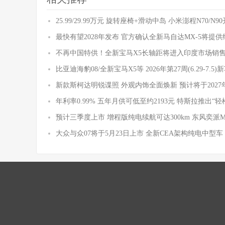
25.99/29.99万元 旋转座椅+滑动中岛 小米澎程N70/N
最快有望2028年发布 官方确认全新马自达MX-5将提
不再中国特供！全新宝马X5长轴距将进入印度市场销
比亚迪海豹08/全新宝马X5等 2026年第27周(6.29-7.5
新款斯柯达明锐谍照 外观内饰全面焕新 预计将于2027
年利率0.99% 五年月供可低至约2193元 特斯拉推出“轻
预计三季度上市 增程版纯电续航可达300km 东风奕派
大众与众07将于5月23日上市 全新CEA架构纯电中型车