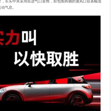
计，车头中央采用双进气口装饰，前包围两侧的通风口双条幅造
运动气息。