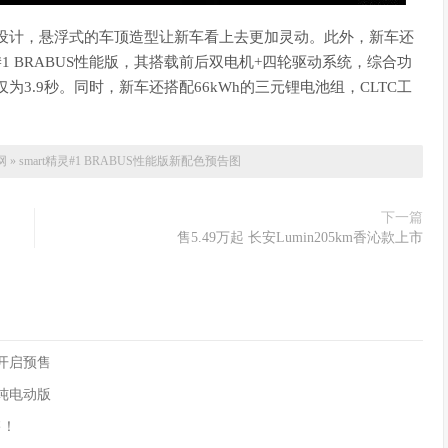
设计，悬浮式的车顶造型让新车看上去更加灵动。此外，新车还
#1 BRABUS性能版，其搭载前后双电机+四轮驱动系统，综合功
时间仅为3.9秒。同时，新车还搭配66kWh的三元锂电池组，CLTC工
网
»
smart精灵#1 BRABUS性能版新配色预告图
下一篇
售5.49万起 长安Lumin205km香沁款上市
90开启预售
供纯电动版
售！