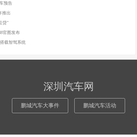
)新车预告
年推出
松贷”
M8官图发布
 搭载智驾系统
深圳汽车网
鹏城汽车大事件
鹏城汽车活动