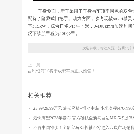
车身侧面，新车采用了车身与车顶不同色的双色
配备了隐藏式门把手。动力方面，参考现款smart精灵
率315kW，综合扭矩543牛・米，0-100km/h加速
况下续航里程为500公里。
欢迎转载，标注来源：
深圳汽车
上一篇
吉利银河L6将于成都车展正式预售！
相关推荐
25.99/29.99万元 旋转座椅+滑动中岛 小米澎程N70/N
最快有望2028年发布 官方确认全新马自达MX-5将提
不再中国特供！全新宝马X5长轴距将进入印度市场销