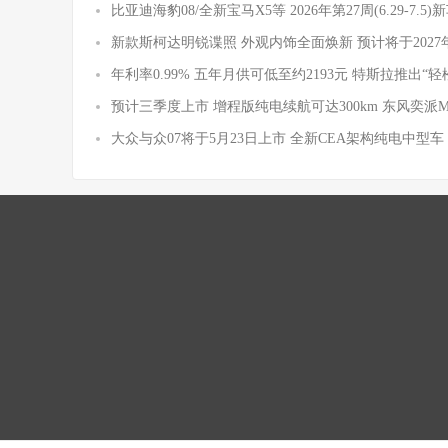
比亚迪海豹08/全新宝马X5等 2026年第27周(6.29-7.5
新款斯柯达明锐谍照 外观内饰全面焕新 预计将于2027
年利率0.99% 五年月供可低至约2193元 特斯拉推出“轻
预计三季度上市 增程版纯电续航可达300km 东风奕派
大众与众07将于5月23日上市 全新CEA架构纯电中型车