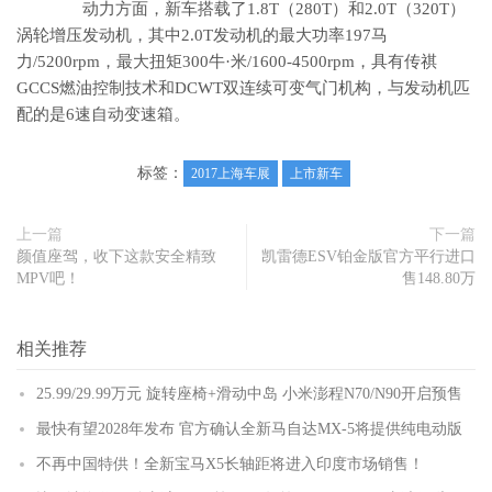
动力方面，新车搭载了1.8T（280T）和2.0T（320T）
涡轮增压发动机，其中2.0T发动机的最大功率197马
力/5200rpm，最大扭矩300牛·米/1600-4500rpm，具有传祺
GCCS燃油控制技术和DCWT双连续可变气门机构，与发动机匹
配的是6速自动变速箱。
标签：
2017上海车展
上市新车
上一篇
下一篇
颜值座驾，收下这款安全精致
凯雷德ESV铂金版官方平行进口
MPV吧！
售148.80万
相关推荐
25.99/29.99万元 旋转座椅+滑动中岛 小米澎程N70/N90开启预售
最快有望2028年发布 官方确认全新马自达MX-5将提供纯电动版
不再中国特供！全新宝马X5长轴距将进入印度市场销售！