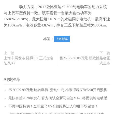
动力方面，2017款比亚迪e5 300纯电动车的动力系统
与上代车型保持一致。该车搭载一台最大输出功率为
160kW(218PS)、最大扭矩310N·m的永磁同步电动机，最高车速
为130km/h，电池容量43kWh，综合工况下续航里程为305km。
标签：
上市新车
上一篇
下一篇
上海车展发布 陆风E36正式定名
售26.58-36.08万元 新款撼路者正
陆风X2
式上市
相关推荐
25.99/29.99万元 旋转座椅+滑动中岛 小米澎程N70/N90开启预售
最快有望2028年发布 官方确认全新马自达MX-5将提供纯电动版
不再中国特供！全新宝马X5长轴距将进入印度市场销售！