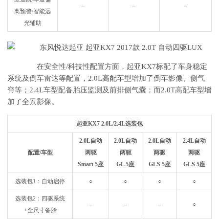
–
–
–
离预警/智能远
光辅助
在安全性/科技性配置方面，起亚KX7标配了车身稳定
系统及倒车雷达等配置，2.0L高配车型增加了倒车影像、侧气
帘等；2.4L车型配备胎压监测及前排侧气囊；而2.0T高配车型增
加了全景影像。
起亚KX7 2.0L/2.4L选装包
2.0L自动
2.0L自动
2.0L自动
2.4L自动
配置/车型
两驱
两驱
两驱
两驱
Smart 5座
GL 5座
GLS 5座
GLS 5座
选装包1：自动启停
○
○
○
○
选装包2：四驱系统
–
–
–
○
+全尺寸备胎