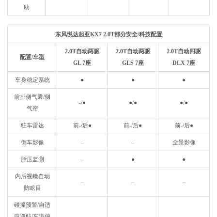
助
东风悦达起亚KX7 2.0T部分安全/科技配置
2.0T自动两驱
2.0T自动两驱
2.0T自动四驱
配置/车型
GL 7座
GLS 7座
DLX 7座
车身稳定系统
●
●
●
前排侧气囊/侧
-/
●
●
/
●
●
/
●
气帘
驻车雷达
前-/后
●
前-/后
●
前-/后
●
倒车影像
–
–
全景影像
胎压监测
–
●
●
内后视镜自动
–
–
–
防眩目
碰撞预警/自适
应巡航/车道偏