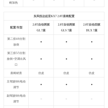
椅加热
东风悦达起亚KX7 2.0T座椅配置
2.0T自动两驱
2.0T自动两驱
2.0T自动四驱
配置/车型
GL 7座
GLS 7座
DLX 7座
第二排4/6分割
●
●
●
放倒
第三排5/5分割
放倒+空调出风
●
●
●
口
座椅材质
仿皮
仿皮
仿皮
主驾驶8向电动
●
●
●
调节
副驾驶8向电动
–
–
–
调节