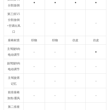
●
●
●
●
分割放倒
第三排5/5
分割放倒
–
–
–
–
+空调出风
口
座椅材质
织物
织物
仿皮
仿皮
主驾驶8向
–
–
–
●
电动调节
副驾驶8向
–
–
–
–
电动调节
主驾驶席
–
–
–
–
记忆
前排座椅
–
–
–
–
加热/通风
第二排座
–
–
–
–