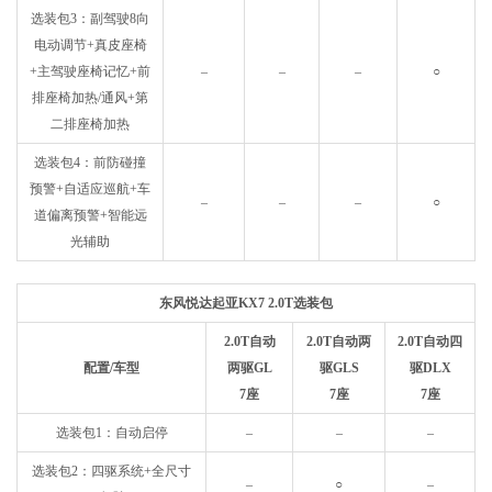
选装包3：副驾驶8向
电动调节+真皮座椅
+主驾驶座椅记忆+前
–
–
–
○
排座椅加热/通风+第
二排座椅加热
选装包4：前防碰撞
预警+自适应巡航+车
–
–
–
○
道偏离预警+智能远
光辅助
东风悦达起亚KX7 2.0T选装包
2.0T自动
2.0T自动两
2.0T自动四
配置/车型
两驱GL
驱GLS
驱DLX
7座
7座
7座
选装包1：自动启停
–
–
–
选装包2：四驱系统+全尺寸
–
○
–