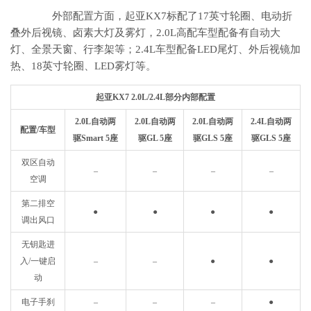
外部配置方面，起亚KX7标配了17英寸轮圈、电动折
叠外后视镜、卤素大灯及雾灯，2.0L高配车型配备有自动大
灯、全景天窗、行李架等；2.4L车型配备LED尾灯、外后视镜加
热、18英寸轮圈、LED雾灯等。
起亚KX7 2.0L/2.4L部分内部配置
2.0L自动两
2.0L自动两
2.0L自动两
2.4L自动两
配置/车型
驱Smart 5座
驱GL 5座
驱GLS 5座
驱GLS 5座
双区自动
–
–
–
–
空调
第二排空
●
●
●
●
调出风口
无钥匙进
入/一键启
–
–
●
●
动
电子手刹
–
–
–
●