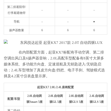
第二排遮阳帘/
–
–
–
行李厢遮物帘
导航
–
–
●
扬声器数量
6
6
6
在内部配置方面，起亚KX7标配有手动空调、第二排
空调出风口及6扬声器音响，2.0L高配车型配备有8英寸大屏多
媒体系统、多功能方向盘、定速巡航及无钥匙进入/无钥匙启
动；2.4L车型增加了真皮方向盘/挡把、电子手刹、驾驶模式选
择及4.2英寸仪表盘显示屏。
起亚KX7 2.0L/2.4L座椅配置
2.0L自动两
2.0L自动两
2.0L自动两
2.4L自动两
配置/车型
驱Smart 5座
驱GL 5座
驱GLS 5座
驱GLS 5座
第二排4/6