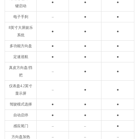
●
●
●
键启动
电子手刹
–
●
●
8英寸大屏娱乐
●
●
●
系统
多功能方向盘
●
●
●
定速巡航
●
●
●
真皮方向盘/挡
–
●
●
把
仪表盘4.2英寸
–
●
●
显示屏
驾驶模式选择
●
●
●
自动启停
●
●
●
感应尾门
–
–
●
方向盘加热
–
–
–