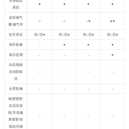
车身稳定
●
●
●
●
系统
前排侧气
-/-
-/-
-/
●
●/●
囊/侧气帘
驻车雷达
前-/后
●
前-/后
●
前-/后
●
前-/后
●
倒车影像
–
●
●
●
胎压监测
–
–
–
●
内后视镜
自动防眩
–
–
–
–
目
全景影像
–
–
–
–
碰撞预警/
自适应巡
航/车道偏
–
–
–
–
离预警/智
能远光辅