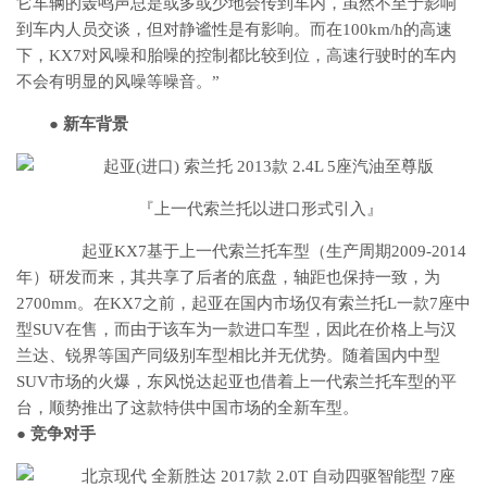
它车辆的轰鸣声总是或多或少地会传到车内，虽然不至于影响
到车内人员交谈，但对静谧性是有影响。而在100km/h的高速
下，KX7对风噪和胎噪的控制都比较到位，高速行驶时的车内
不会有明显的风噪等噪音。”
● 新车背景
『上一代索兰托以进口形式引入』
起亚KX7基于上一代索兰托车型（生产周期2009-2014
年）研发而来，其共享了后者的底盘，轴距也保持一致，为
2700mm。在KX7之前，起亚在国内市场仅有索兰托L一款7座中
型SUV在售，而由于该车为一款进口车型，因此在价格上与汉
兰达、锐界等国产同级别车型相比并无优势。随着国内中型
SUV市场的火爆，东风悦达起亚也借着上一代索兰托车型的平
台，顺势推出了这款特供中国市场的全新车型。
● 竞争对手