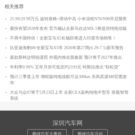
相关推荐
25.99/29.99万元 旋转座椅+滑动中岛 小米澎程N70/N90开启预售
最快有望2028年发布 官方确认全新马自达MX-5将提供纯电动版
不再中国特供！全新宝马X5长轴距将进入印度市场销售！
比亚迪海豹08/全新宝马X5等 2026年第27周(6.29-7.5)新车预告
新款斯柯达明锐谍照 外观内饰全面焕新 预计将于2027年推出
年利率0.99% 五年月供可低至约2193元 特斯拉推出“轻松贷”
预计三季度上市 增程版纯电续航可达300km 东风奕派M8官图发
布
大众与众07将于5月23日上市 全新CEA架构纯电中型车 搭载智驾
系统
深圳汽车网
鹏城汽车大事件
鹏城汽车活动