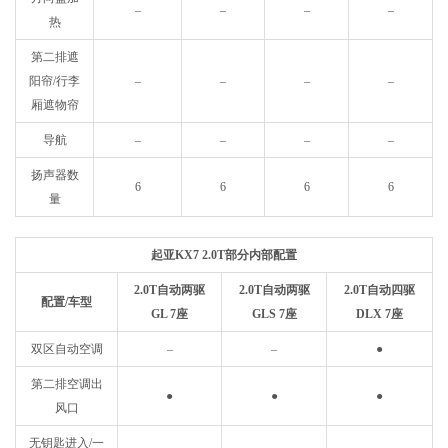
–
–
–
–
热
第二排遮
阳帘/行李
–
–
–
–
厢遮物帘
导航
–
–
–
–
扬声器数
6
6
6
6
量
起亚KX7 2.0T部分内部配置
2.0T自动两驱
2.0T自动两驱
2.0T自动四驱
配置/车型
GL 7座
GLS 7座
DLX 7座
双区自动空调
–
–
●
第二排空调出
●
●
●
风口
无钥匙进入/一