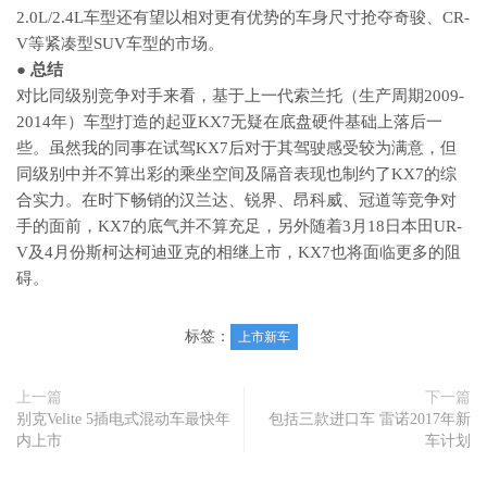
2.0L/2.4L车型还有望以相对更有优势的车身尺寸抢夺奇骏、CR-
V等紧凑型SUV车型的市场。
● 总结
对比同级别竞争对手来看，基于上一代索兰托（生产周期2009-
2014年）车型打造的起亚KX7无疑在底盘硬件基础上落后一
些。虽然我的同事在试驾KX7后对于其驾驶感受较为满意，但
同级别中并不算出彩的乘坐空间及隔音表现也制约了KX7的综
合实力。在时下畅销的汉兰达、锐界、昂科威、冠道等竞争对
手的面前，KX7的底气并不算充足，另外随着3月18日本田UR-
V及4月份斯柯达柯迪亚克的相继上市，KX7也将面临更多的阻
碍。
标签：
上市新车
上一篇
下一篇
别克Velite 5插电式混动车最快年
包括三款进口车 雷诺2017年新
内上市
车计划