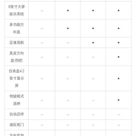
8英寸大屏
–
●
●
●
娱乐系统
多功能方
–
●
●
●
向盘
定速巡航
–
–
●
●
真皮方向
–
–
–
●
盘/挡把
仪表盘4.2
英寸显示
–
–
–
●
屏
驾驶模式
–
–
–
●
选择
自动启停
–
–
–
–
感应尾门
–
–
–
–
方向盘加