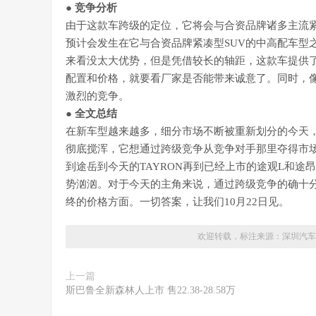
● 竞争分析
由于这款车跨级的定位，它将会与合资品牌诸多主流紧
预计会发生在它与合资品牌紧凑型SUV的中高配车型之
来看没太大优势，但是凭借较长的轴距，这款车提供
配置和价格，就要看厂家是否能带来诚意了。同时，像
激烈的竞争。
● 全文总结
在新车型越来越多，细分市场不断被重新划分的今天，T
彻底搅浑，它想通过跨级竞争从竞争对手那里夺得市场
到途岳到今天的TAYRON再到已经上市的途观L和途
势汹汹。对于今天的主角来说，通过跨级竞争的确十
终的价格方面。一切答案，让我们10月22日见。
欢迎转载，标注来源：
深圳汽车
上一篇
斯巴鲁全新森林人上市 售22.38-28.58万