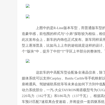
上图中的是R-Line版本车型，而普通版车型
造豪华感，前包围的样式与“小弟”探歌较为相似，相
此次发布会上，新车的内饰也正式发布。新车同样采
型上逐渐普及，比如马上上市的途锐就是这样的设计
个“版块”中，提升了中控“T”字区上半部分的整体
这款车的中高配车型会配备全液晶仪表，除了
媒体系统可以支持Carplay、Baidu Carlif
座椅通风、驾驶辅助系统等等未来会如何下方到中低
动力系统部分，一汽-大众TAYRON将搭载型号为CUG
220马力（162千瓦）和186马力（137千瓦）。根据
车预计匹配7速双离合变速箱，并将提供一套四驱系统