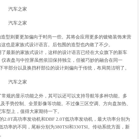
的造型则要更加偏向于时尚一些。其将会应用更多的镀铬装饰来营
信这也是家族式设计语言。后包围的造型也内敛了不少。
用了最新的家族式设计，这样的设计语言已经在大众旗下的新车
。仪表盘与中控屏虽然依旧保持独立，但被巧妙的融合在同一
性。下半部分以及换挡杆部位的设计则偏向于传统，布局简洁明了。
常规的显示功能之外，其可以还可以支持导航等多种功能。多
e等手机映射以及手势控制、全景影像等功能。不过像三区空调、方向盘加热、
配车型上，值得大家期待一下。
的2.0T高功率发动机和DBF 2.0T低功率发动机，最大功率分别为
高低功率的不同，尾标分别为380TSI和330TSI。传动系统方面，新
。