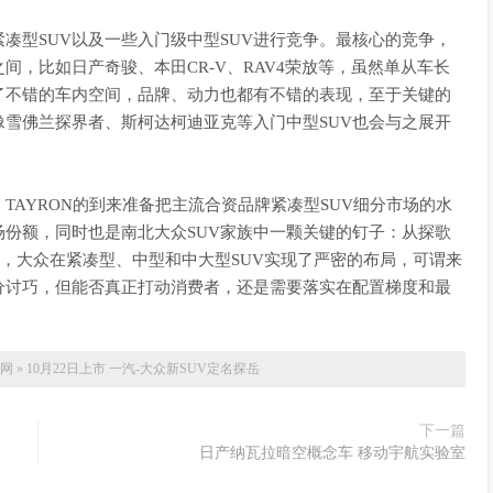
凑型SUV以及一些入门级中型SUV进行竞争。最核心的竞争，
间，比如日产奇骏、本田CR-V、RAV4荣放等，虽然单从车长
了不错的车内空间，品牌、动力也都有不错的表现，至于关键的
雪佛兰探界者、斯柯达柯迪亚克等入门中型SUV也会与之展开
AYRON的到来准备把主流合资品牌紧凑型SUV细分市场的水
份额，同时也是南北大众SUV家族中一颗关键的钉子：从探歌
昂，大众在紧凑型、中型和中大型SUV实现了严密的布局，可谓来
分讨巧，但能否真正打动消费者，还是需要落实在配置梯度和最
网
»
10月22日上市 一汽-大众新SUV定名探岳
下一篇
日产纳瓦拉暗空概念车 移动宇航实验室