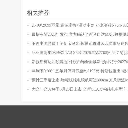
相关推荐
25.99/29.99万元 旋转座椅+滑动中岛 小米澎程N70/N
最快有望2028年发布 官方确认全新马自达MX-5将提
不再中国特供！全新宝马X5长轴距将进入印度市场销
比亚迪海豹08/全新宝马X5等 2026年第27周(6.29-7.5
新款斯柯达明锐谍照 外观内饰全面焕新 预计将于2027
年利率0.99% 五年月供可低至约2193元 特斯拉推出“轻
预计三季度上市 增程版纯电续航可达300km 东风奕派
大众与众07将于5月23日上市 全新CEA架构纯电中型车