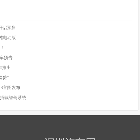
90开启预售
供纯电动版
售！
)新车预告
年推出
松贷”
M8官图发布
 搭载智驾系统