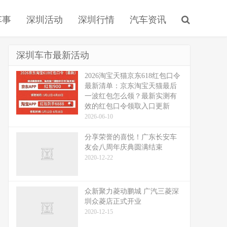
车事
深圳活动
深圳行情
汽车资讯
深圳车市最新活动
2026淘宝天猫京东618红包口令
最新清单：京东淘宝天猫最后
一波红包怎么领？最新实测有
效的红包口令领取入口更新
2026-06-10
分享荣誉的喜悦！广东长安车
友会八周年庆典圆满结束
2020-12-22
众新聚力菱动鹏城 广汽三菱深
圳众菱店正式开业
2020-12-15