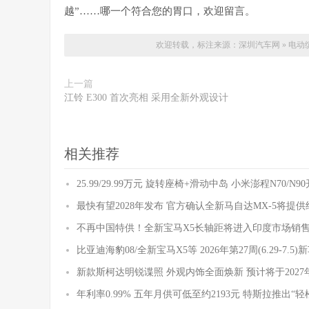
越”……哪一个符合您的胃口，欢迎留言。
欢迎转载，标注来源：
深圳汽车网
»
电动缤
上一篇
江铃 E300 首次亮相 采用全新外观设计
相关推荐
25.99/29.99万元 旋转座椅+滑动中岛 小米澎程N70/N
最快有望2028年发布 官方确认全新马自达MX-5将提
不再中国特供！全新宝马X5长轴距将进入印度市场销
比亚迪海豹08/全新宝马X5等 2026年第27周(6.29-7.5
新款斯柯达明锐谍照 外观内饰全面焕新 预计将于2027
年利率0.99% 五年月供可低至约2193元 特斯拉推出“轻