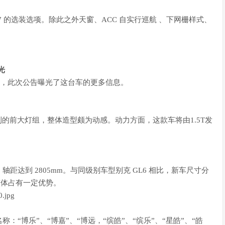
50R17 的选装选项。除此之外天窗、ACC 自实行巡航 、下网栅样式、
光
出，此次公告曝光了这台车的更多信息。
的前大灯组，整体造型颇为动感。动力方面，这款车将由1.5T发
0mm，轴距达到 2805mm。与同级别车型别克 GL6 相比，新车尺寸分
m，整体占有一定优势。
“博乐”、“博嘉”、“博远，“缤皓”、“缤乐”、“星皓”、“皓