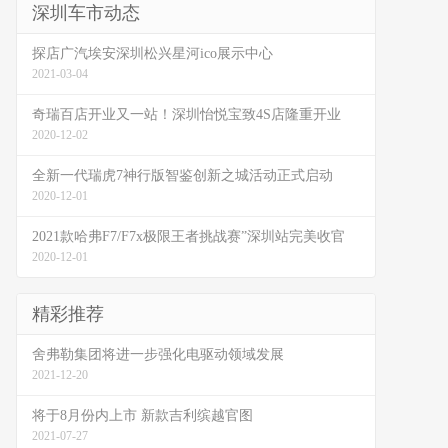
深圳车市动态
探店广汽埃安深圳松兴星河ico展示中心
2021-03-04
奇瑞百店开业又一站！深圳怡悦宝致4S店隆重开业
2020-12-02
全新一代瑞虎7神行版智鉴创新之城活动正式启动
2020-12-01
2021款哈弗F7/F7x极限王者挑战赛”深圳站完美收官
2020-12-01
精彩推荐
舍弗勒集团将进一步强化电驱动领域发展
2021-12-20
将于8月份内上市 新款吉利缤越官图
2021-07-27