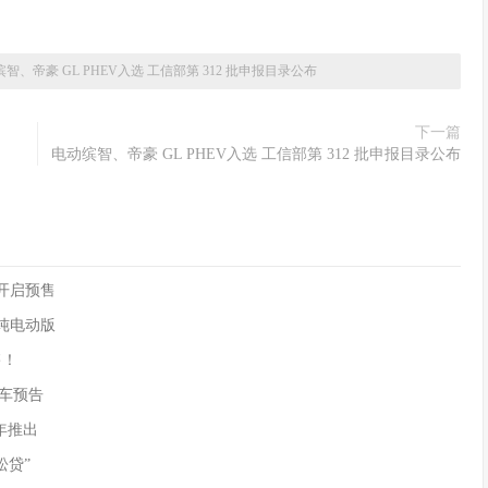
智、帝豪 GL PHEV入选 工信部第 312 批申报目录公布
下一篇
电动缤智、帝豪 GL PHEV入选 工信部第 312 批申报目录公布
90开启预售
供纯电动版
售！
)新车预告
年推出
松贷”