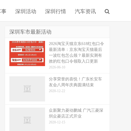
车事
深圳活动
深圳行情
汽车资讯
深圳车市最新活动
2026淘宝天猫京东618红包口令
最新清单：京东淘宝天猫最后
一波红包怎么领？最新实测有
效的红包口令领取入口更新
2026-06-10
分享荣誉的喜悦！广东长安车
友会八周年庆典圆满结束
2020-12-22
众新聚力菱动鹏城 广汽三菱深
圳众菱店正式开业
2020-12-15