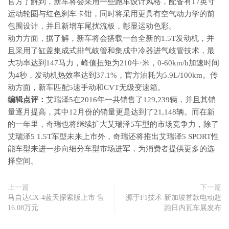
官方了解到，新车将会采用一些跑车设计风格，配备有17英寸
运动轮圈与红色刹车卡钳，同时将采用更具有空气动力学的前
包围设计，并且新增车尾扰流板，彰显运动色彩。
动力方面，据了解，新车将会搭载一台全新的1.5T发动机，并
且采用了缸盖集成式排气岐管和集成中冷器进气歧管技术，最
大功率达到147马力，峰值扭矩为210牛·米，0-60km/h加速时间
为4秒，发动机热效率达到37.1%，官方油耗为5.9L/100km。传
动方面，新车匹配5速手动和CVT无级变速箱。
编辑点评：
艾瑞泽5在2016年一共销售了129,239辆，并且其销
量逐月提高，其中12月份的销量更是达到了21,148辆。而在新
的一年里，奇瑞也将继续扩大艾瑞泽5车型的市场竞争力，除了
艾瑞泽5 1.5T车型未来上市外，奇瑞还将推出艾瑞泽5 SPORT性
能车型来进一步向细分车型市场进军，为消费者提供更多的选
择空间。
上一篇
下一篇
马自达CX-4蓝天探索版上市 售
源于F1技术 新加坡首款电动超
16.08万元
跑日内瓦车展发布