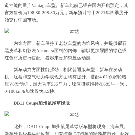
道性能的量产Vantage车型。新车此前已经在国内开启预定，其
官方售价为198.80-208.80万元，新车预计将于2021年四季度开
始交付中国市场。
内饰方面，新车保持了老款车型的内饰风格，并提供曜石
黑皮革和幻影灰Alcantara面料的内饰，辅以更加耀眼的绿色或
红色材质进行搭配，看起来更加突显运动感。
新车动力方面性能强劲，相比普通版车型，新车在发动
机、底盘和空气动力学表现方面均有提升。搭配4.0L双涡轮增
压V8发动机，最大功率535马力，峰值扭矩维持在685牛・米，
0-100km/h加速仅为3.5秒。
DB11 Coupe加州鼠尾草绿版
此外，DB11 Coupe加州鼠尾草绿版车型将现身上海车展。
新车外观极具运动风范，拥有纯粹 GT跑车的精髓与内涵，此次