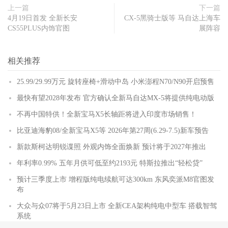
上一篇
下一篇
4月19日首发 全新长安
CX-5黑骑士版等 马自达上海车
CS55PLUS内饰官图
展阵容
相关推荐
25.99/29.99万元 旋转座椅+滑动中岛 小米澎程N70/N90开启预售
最快有望2028年发布 官方确认全新马自达MX-5将提供纯电动版
不再中国特供！全新宝马X5长轴距将进入印度市场销售！
比亚迪海豹08/全新宝马X5等 2026年第27周(6.29-7.5)新车预告
新款斯柯达明锐谍照 外观内饰全面焕新 预计将于2027年推出
年利率0.99% 五年月供可低至约2193元 特斯拉推出“轻松贷”
预计三季度上市 增程版纯电续航可达300km 东风奕派M8官图发
布
大众与众07将于5月23日上市 全新CEA架构纯电中型车 搭载智驾
系统