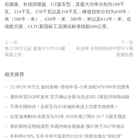
后驱版、长续四驱版、GT版车型，其最大功率分别为198千
瓦、216千瓦、258千瓦以及358千瓦；峰值扭矩分别为430牛・
米（580牛・米）、430牛・米、580牛・米以及813牛・米。在
续航方面，CLTC新国标工况测试标准续航600公里。
上一篇
下一篇
售13.99万元起 捷途X70 PLUS诸
长这样 丰田纯电动中型SUV最
葛版上市
新预告图
相关推荐
25.99/29.99万元 旋转座椅+滑动中岛 小米澎程N70/N90开启预售
最快有望2028年发布 官方确认全新马自达MX-5将提供纯电动版
不再中国特供！全新宝马X5长轴距将进入印度市场销售！
比亚迪海豹08/全新宝马X5等 2026年第27周(6.29-7.5)新车预告
新款斯柯达明锐谍照 外观内饰全面焕新 预计将于2027年推出
年利率0.99% 五年月供可低至约2193元 特斯拉推出“轻松贷”