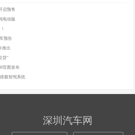
90开启预售
供纯电动版
售！
)新车预告
年推出
松贷”
M8官图发布
 搭载智驾系统
深圳汽车网