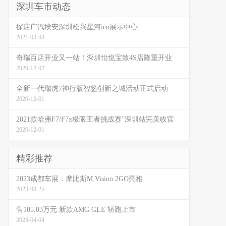
深圳车市动态
探店广汽埃安深圳松兴星河ico展示中心
2021-03-04
奇瑞百店开业又一站！深圳怡悦宝致4S店隆重开业
2020-12-02
全新一代瑞虎7神行版智鉴创新之城活动正式启动
2020-12-01
2021款哈弗F7/F7x极限王者挑战赛”深圳站完美收官
2020-12-01
精彩推荐
2023成都车展：摩比斯M.Vision 2GO亮相
2023-08-25
售105.03万元 新款AMG GLE 轿跑上市
2023-04-04