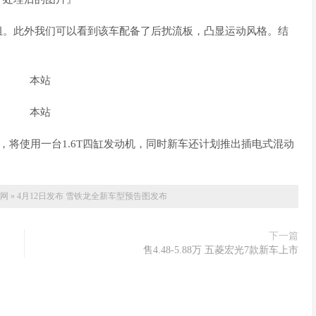
组。此外我们可以看到该车配备了后扰流板，凸显运动风格。结
。
，将使用一台1.6T四缸发动机，同时新车还计划推出插电式混动
网
»
4月12日发布 雪铁龙全新车型预告图发布
下一篇
售4.48-5.88万 五菱宏光7款新车上市