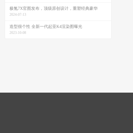
极氪7X官图发布，顶级原创设计，重塑经典豪华
2024-07-13
造型很个性 全新一代起亚K4渲染图曝光
2023-10-08