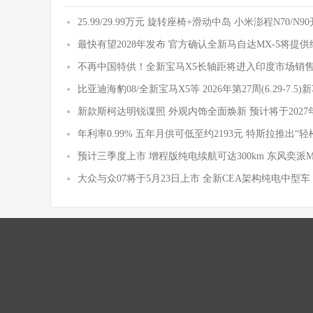
25.99/29.99万元 旋转座椅+滑动中岛 小米澎程N70/N
最快有望2028年发布 官方确认全新马自达MX-5将提
不再中国特供！全新宝马X5长轴距将进入印度市场销
比亚迪海豹08/全新宝马X5等 2026年第27周(6.29-7.5
新款斯柯达明锐谍照 外观内饰全面焕新 预计将于2027
年利率0.99% 五年月供可低至约2193元 特斯拉推出“轻
预计三季度上市 增程版纯电续航可达300km 东风奕派
大众与众07将于5月23日上市 全新CEA架构纯电中型车