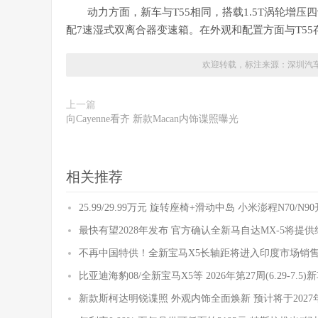
动力方面，新车与T55相同，搭载1.5T涡轮增压
配7速湿式双离合器变速箱。在外观和配置方面与T55
欢迎转载，标注来源：
深圳汽
上一篇
向Cayenne看齐 新款Macan内饰谍照曝光
相关推荐
25.99/29.99万元 旋转座椅+滑动中岛 小米澎程N70/N
最快有望2028年发布 官方确认全新马自达MX-5将提
不再中国特供！全新宝马X5长轴距将进入印度市场销
比亚迪海豹08/全新宝马X5等 2026年第27周(6.29-7.5
新款斯柯达明锐谍照 外观内饰全面焕新 预计将于2027