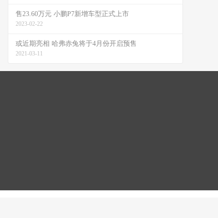
售23.60万元 小鹏P7新增车型正式上市
2023-02-22
或近期亮相 哈弗赤兔将于4月份开启预售
2021-03-11