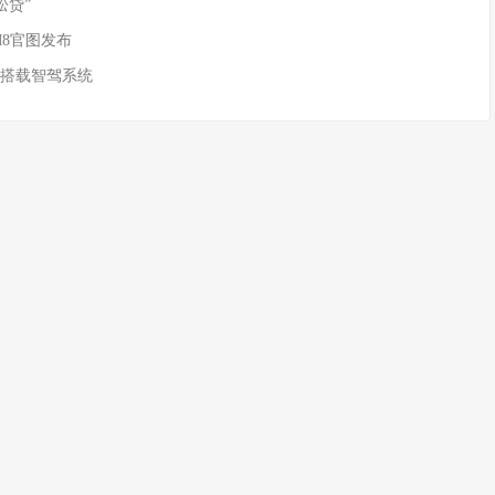
松贷”
M8官图发布
 搭载智驾系统