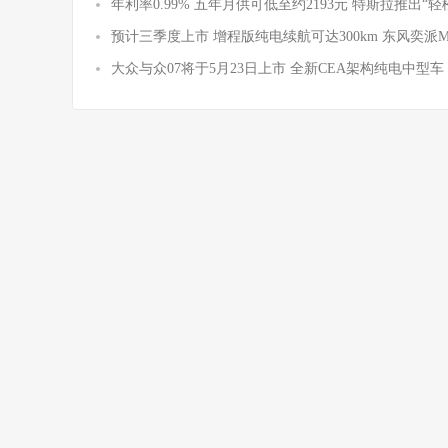
年利率0.99% 五年月供可低至约2193元 特斯拉推出“轻
预计三季度上市 增程版纯电续航可达300km 东风奕派
大众与众07将于5月23日上市 全新CEA架构纯电中型车