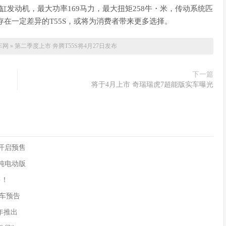
四缸发动机，最大功率169马力，最大扭矩258牛・米，传动系统匹
存在一定差异的T55S，或将为消费者带来更多选择。
车网
»
第二季度上市 奔腾T55S将4月27日发布
下一篇
将于4月上市 奇瑞瑞虎7超能版实车曝光
90开启预售
供纯电动版
售！
)新车预告
年推出