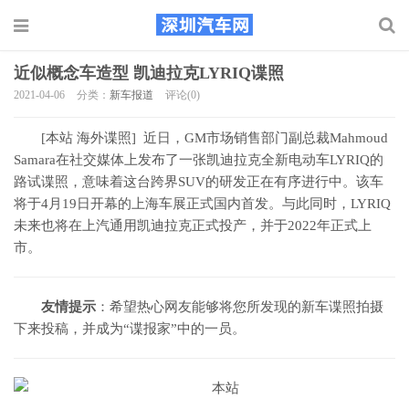
近似概念车造型 凯迪拉克LYRIQ谍照
2021-04-06
分类：
新车报道
评论(0)
[本站 海外谍照] 近日，GM市场销售部门副总裁Mahmoud
Samara在社交媒体上发布了一张凯迪拉克全新电动车LYRIQ的
路试谍照，意味着这台跨界SUV的研发正在有序进行中。该车
将于4月19日开幕的上海车展正式国内首发。与此同时，LYRIQ
未来也将在上汽通用凯迪拉克正式投产，并于2022年正式上
市。
友情提示
：希望热心网友能够将您所发现的新车谍照拍摄
下来投稿，并成为“谍报家”中的一员。