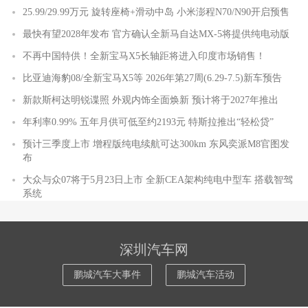
25.99/29.99万元 旋转座椅+滑动中岛 小米澎程N70/N90开启预售
最快有望2028年发布 官方确认全新马自达MX-5将提供纯电动版
不再中国特供！全新宝马X5长轴距将进入印度市场销售！
比亚迪海豹08/全新宝马X5等 2026年第27周(6.29-7.5)新车预告
新款斯柯达明锐谍照 外观内饰全面焕新 预计将于2027年推出
年利率0.99% 五年月供可低至约2193元 特斯拉推出“轻松贷”
预计三季度上市 增程版纯电续航可达300km 东风奕派M8官图发
布
大众与众07将于5月23日上市 全新CEA架构纯电中型车 搭载智驾
系统
深圳汽车网
鹏城汽车大事件
鹏城汽车活动