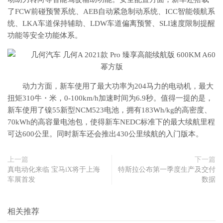
了FCW前碰预警系统、AEB自动紧急制动系统、ICC智能领航系
统、LKA车道保持辅助、LDW车道偏离预警、SLI速度限制提醒
功能等安全功能体系。
动力方面，新车使用了最大功率为204马力的电动机，最大
扭矩310牛・米，0-100km/h加速时间为6.9秒。值得一提的是，
新车使用了镍55新型NCM523电池，拥有183Wh/kg的高密度、
70kWh的高容量电池包，使得新车NEDC标准下的最大续航里程
可达600公里。同时新车还会推出430公里续航的入门版本。
上一篇
下一篇
真电动化来临 宝马iX将于上海
特斯拉公布第一季度生产及交付
车展首发
数据
相关推荐