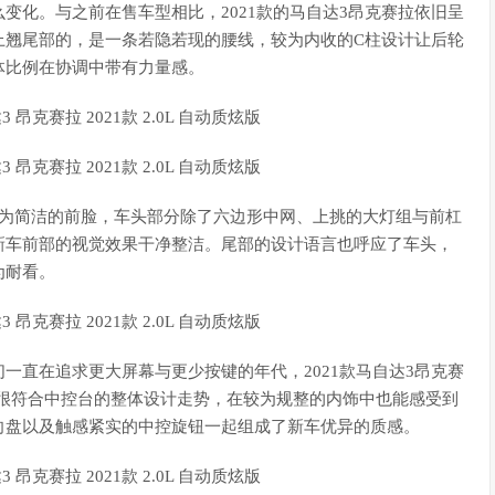
变化。与之前在售车型相比，2021款的马自达3昂克赛拉依旧呈
上翘尾部的，是一条若隐若现的腰线，较为内收的C柱设计让后轮
体比例在协调中带有力量感。
更为简洁的前脸，车头部分除了六边形中网、上挑的大灯组与前杠
新车前部的视觉效果干净整洁。尾部的设计语言也呼应了车头，
为耐看。
一直在追求更大屏幕与更少按键的年代，2021款马自达3昂克赛
幕很符合中控台的整体设计走势，在较为规整的内饰中也能感受到
向盘以及触感紧实的中控旋钮一起组成了新车优异的质感。