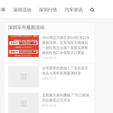
车事
深圳活动
深圳行情
汽车资讯
深圳车市最新活动
2026淘宝天猫京东618红包口令
最新清单：京东淘宝天猫最后
一波红包怎么领？最新实测有
效的红包口令领取入口更新
2026-06-10
分享荣誉的喜悦！广东长安车
友会八周年庆典圆满结束
2020-12-22
众新聚力菱动鹏城 广汽三菱深
圳众菱店正式开业
2020-12-15