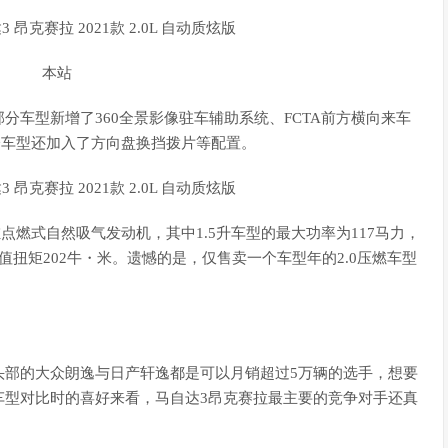
分车型新增了360全景影像驻车辅助系统、FCTA前方横向来车
部分车型还加入了方向盘换挡拨片等配置。
4缸点燃式自然吸气发动机，其中1.5升车型的最大功率为117马力，
峰值扭矩202牛・米。遗憾的是，仅售卖一个车型年的2.0压燃车型
头部的大众朗逸与日产轩逸都是可以月销超过5万辆的选手，想要
车型对比时的喜好来看，马自达3昂克赛拉最主要的竞争对手还真