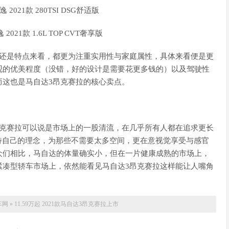
相还是特点来看，都更为注重实用性与家庭属性，具体来看便是更
观的优美程度（没错，好的设计是需要花更多钱的）以及驾驶性
而这也是马自达3昂克赛拉的核心卖点。
昂克赛拉可以说是市场上的一股清流，在几乎所有人都在追求更长
持自己的理念，为那些不需要太多空间，更在意视觉享受与感官
众们相比，马自达的体量确实小，但在一片健康成熟的市场上，
紧凑型轿车市场上，依然能看见马自达3昂克赛拉这样能让人嘴角
车网
»
11.59万起 2021款马自达3昂克赛拉上市