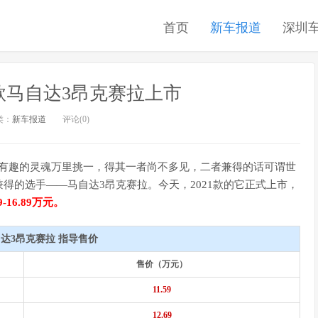
首页
新车报道
深圳
021款马自达3昂克赛拉上市
类：
新车报道
评论(0)
律，有趣的灵魂万里挑一，得其一者尚不多见，二者兼得的话可谓世
得的选手――马自达3昂克赛拉。今天，2021款的它正式上市，
-16.89万元。
自达3昂克赛拉 指导售价
售价（万元）
11.59
12.69