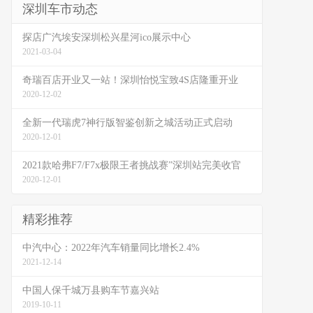
深圳车市动态
探店广汽埃安深圳松兴星河ico展示中心
2021-03-04
奇瑞百店开业又一站！深圳怡悦宝致4S店隆重开业
2020-12-02
全新一代瑞虎7神行版智鉴创新之城活动正式启动
2020-12-01
2021款哈弗F7/F7x极限王者挑战赛”深圳站完美收官
2020-12-01
精彩推荐
中汽中心：2022年汽车销量同比增长2.4%
2021-12-14
中国人保千城万县购车节嘉兴站
2019-10-11