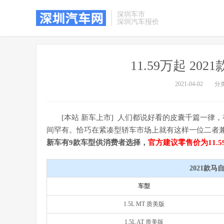
深圳车市
深圳汽车报价
11.59万起 2
2021-04-02
分
[本站 新车上市] 人们都说好看的皮囊千篇一
间罕有。恰巧在紧凑型轿车市场上就有这样一位二者兼
新车有9款车型供消费者选择，
官方建议零售价为11.59
2021款马
车型
1.5L MT 质美版
1.5L AT 质美版