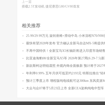
上一篇
搭载2.5T发动机 捷尼赛思G80/GV80首发
相关推荐
25.99/29.99万元 旋转座椅+滑动中岛 小米澎程N70/N
最快有望2028年发布 官方确认全新马自达MX-5将提
不再中国特供！全新宝马X5长轴距将进入印度市场销
比亚迪海豹08/全新宝马X5等 2026年第27周(6.29-7.5
新款斯柯达明锐谍照 外观内饰全面焕新 预计将于2027
年利率0.99% 五年月供可低至约2193元 特斯拉推出“轻
预计三季度上市 增程版纯电续航可达300km 东风奕派
大众与众07将于5月23日上市 全新CEA架构纯电中型车