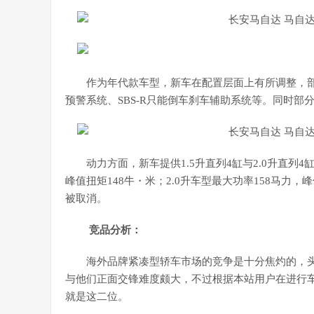
作为年代款车型，新车在配置层面上有所调整，部
预警系统、SBS-R只能倒车刹车辅助系统等。同时
动力方面，新车提供1.5升直列4缸与2.0升直列
峰值扭矩148牛・米；2.0升车型最大功率158马力，
被取消。
竞品分析：
海外品牌紧凑型轿车市场的竞争是十分焦灼的，
与他们正面交锋难度颇大，不过根据本站用户在进行
就是这二位。