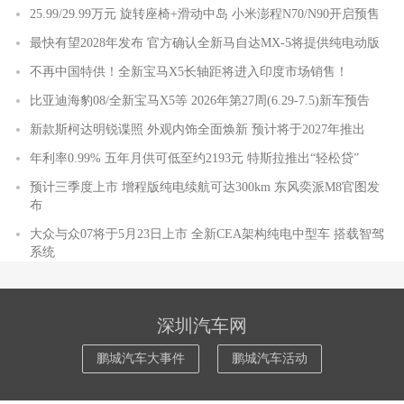
25.99/29.99万元 旋转座椅+滑动中岛 小米澎程N70/N90开启预售
最快有望2028年发布 官方确认全新马自达MX-5将提供纯电动版
不再中国特供！全新宝马X5长轴距将进入印度市场销售！
比亚迪海豹08/全新宝马X5等 2026年第27周(6.29-7.5)新车预告
新款斯柯达明锐谍照 外观内饰全面焕新 预计将于2027年推出
年利率0.99% 五年月供可低至约2193元 特斯拉推出“轻松贷”
预计三季度上市 增程版纯电续航可达300km 东风奕派M8官图发
布
大众与众07将于5月23日上市 全新CEA架构纯电中型车 搭载智驾
系统
深圳汽车网
鹏城汽车大事件
鹏城汽车活动