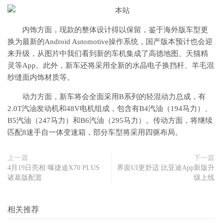
内饰方面，现款的整体设计得以保留，鉴于海外版车型更
换为最新的Android Automotive操作系统，国产版本预计也会迎
来升级，从图片中我们看到新的车机集成了高德地图、天猫精
灵等App。此外，新车还将采用全新的水晶电子换挡杆、羊毛混
纱缝面内饰材质等。
动力方面，新车将会全面采用B系列的轻混动力总成，有
2.0T汽油发动机和48V电机组成，包含有B4汽油（194马力）、
B5汽油（247马力）和B6汽油（295马力）。传动方面，将继续
匹配8速手自一体变速箱，部分车型将采用四驱布局。
上一篇
下一篇
4月19日亮相 曝捷途X70 PLUS
界面UI更舒适 比亚迪App新版升
诸葛版配置
级上线
相关推荐