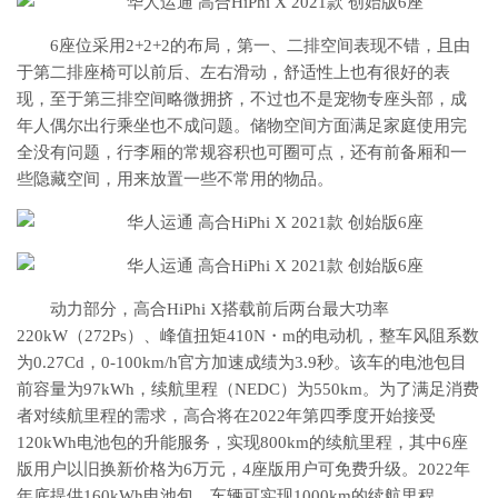
6座位采用2+2+2的布局，第一、二排空间表现不错，且由
于第二排座椅可以前后、左右滑动，舒适性上也有很好的表
现，至于第三排空间略微拥挤，不过也不是宠物专座头部，成
年人偶尔出行乘坐也不成问题。储物空间方面满足家庭使用完
全没有问题，行李厢的常规容积也可圈可点，还有前备厢和一
些隐藏空间，用来放置一些不常用的物品。
动力部分，高合HiPhi X搭载前后两台最大功率
220kW（272Ps）、峰值扭矩410N・m的电动机，整车风阻系数
为0.27Cd，0-100km/h官方加速成绩为3.9秒。该车的电池包目
前容量为97kWh，续航里程（NEDC）为550km。为了满足消费
者对续航里程的需求，高合将在2022年第四季度开始接受
120kWh电池包的升能服务，实现800km的续航里程，其中6座
版用户以旧换新价格为6万元，4座版用户可免费升级。2022年
年底提供160kWh电池包，车辆可实现1000km的续航里程。