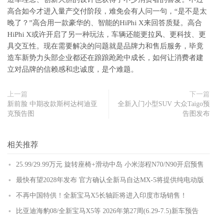
高合如今才进入量产交付阶段，难免会有人问一句，“是不是太
晚了？”高合用一款豪华的、智能的HiPhi X来回答质疑。高合
HiPhi X或许开启了另一种玩法，车辆还能更拉风、更科技、更
具交互性。现在需要解决的问题就是品牌力和售后服务，毕竟
造车新势力头部企业都还在踉踉跄跄中成长，如何让消费者建
立对品牌的信赖感和忠诚度，是个难题。
上一篇
下一篇
新前脸 中期改款斯柯达柯迪亚
全新入门小型SUV 大众Taigo预
克预告图
告图发布
相关推荐
25.99/29.99万元 旋转座椅+滑动中岛 小米澎程N70/N90开启预售
最快有望2028年发布 官方确认全新马自达MX-5将提供纯电动版
不再中国特供！全新宝马X5长轴距将进入印度市场销售！
比亚迪海豹08/全新宝马X5等 2026年第27周(6.29-7.5)新车预告