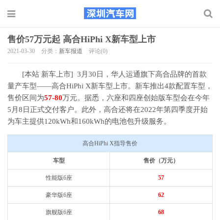
售价57万元起 高合HiPhi X新车型上市
2021-03-30
分类：
新车报道
评论(0)
[本站 新车上市] 3月30日，华人运通旗下高合品牌的首款
量产车型――高合HiPhi X新车型上市。新车推出4款配置车型，
售价区间为
57-80
万元。据悉，六座和四座创始版车型会在今年
5月8日正式交付客户。此外，高合还将在2022年第四季度开始
为车主提供120kWh和160kWh的电池包升级服务。
高合HiPhi X指导售价
车型
售价（万元）
性能版6座
57
豪华版6座
62
旗舰版6座
68