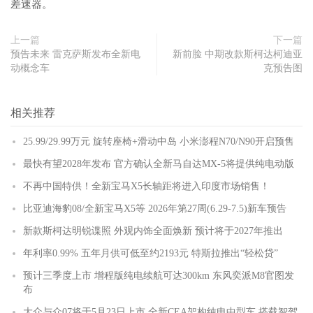
差速器。
上一篇
下一篇
预告未来 雷克萨斯发布全新电
新前脸 中期改款斯柯达柯迪亚
动概念车
克预告图
相关推荐
25.99/29.99万元 旋转座椅+滑动中岛 小米澎程N70/N90开启预售
最快有望2028年发布 官方确认全新马自达MX-5将提供纯电动版
不再中国特供！全新宝马X5长轴距将进入印度市场销售！
比亚迪海豹08/全新宝马X5等 2026年第27周(6.29-7.5)新车预告
新款斯柯达明锐谍照 外观内饰全面焕新 预计将于2027年推出
年利率0.99% 五年月供可低至约2193元 特斯拉推出“轻松贷”
预计三季度上市 增程版纯电续航可达300km 东风奕派M8官图发
布
大众与众07将于5月23日上市 全新CEA架构纯电中型车 搭载智驾