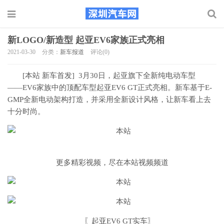
新LOGO/新造型 起亚EV6家族正式亮相
2021-03-30
分类：
新车报道
评论(0)
[本站 新车首发] 3月30日，起亚旗下全新纯电动车型
――EV6家族中的顶配车型起亚EV6 GT正式亮相。新车基于E-
GMP全新电动架构打造，并采用全新设计风格，让新车看上去
十分时尚。
更多精彩视频，尽在本站视频频道
〖起亚EV6 GT实车〗