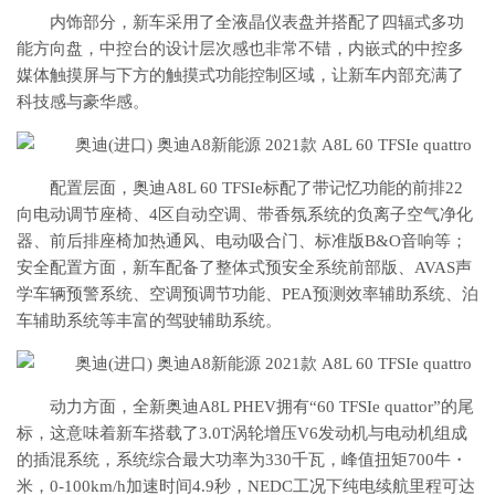
内饰部分，新车采用了全液晶仪表盘并搭配了四辐式多功
能方向盘，中控台的设计层次感也非常不错，内嵌式的中控多
媒体触摸屏与下方的触摸式功能控制区域，让新车内部充满了
科技感与豪华感。
配置层面，奥迪A8L 60 TFSIe标配了带记忆功能的前排22
向电动调节座椅、4区自动空调、带香氛系统的负离子空气净化
器、前后排座椅加热通风、电动吸合门、标准版B&O音响等；
安全配置方面，新车配备了整体式预安全系统前部版、AVAS声
学车辆预警系统、空调预调节功能、PEA预测效率辅助系统、泊
车辅助系统等丰富的驾驶辅助系统。
动力方面，全新奥迪A8L PHEV拥有“60 TFSIe quattor”的尾
标，这意味着新车搭载了3.0T涡轮增压V6发动机与电动机组成
的插混系统，系统综合最大功率为330千瓦，峰值扭矩700牛・
米，0-100km/h加速时间4.9秒，NEDC工况下纯电续航里程可达