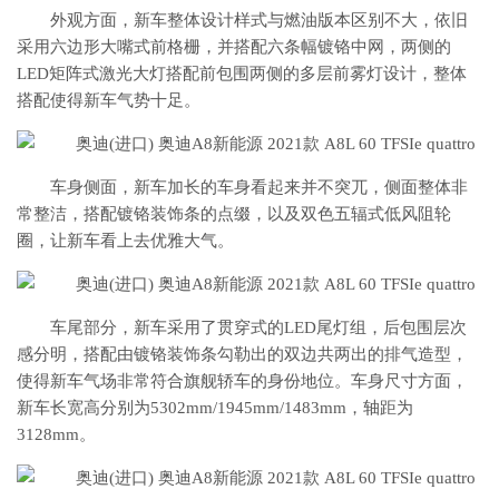
外观方面，新车整体设计样式与燃油版本区别不大，依旧
采用六边形大嘴式前格栅，并搭配六条幅镀铬中网，两侧的
LED矩阵式激光大灯搭配前包围两侧的多层前雾灯设计，整体
搭配使得新车气势十足。
车身侧面，新车加长的车身看起来并不突兀，侧面整体非
常整洁，搭配镀铬装饰条的点缀，以及双色五辐式低风阻轮
圈，让新车看上去优雅大气。
车尾部分，新车采用了贯穿式的LED尾灯组，后包围层次
感分明，搭配由镀铬装饰条勾勒出的双边共两出的排气造型，
使得新车气场非常符合旗舰轿车的身份地位。车身尺寸方面，
新车长宽高分别为5302mm/1945mm/1483mm，轴距为
3128mm。