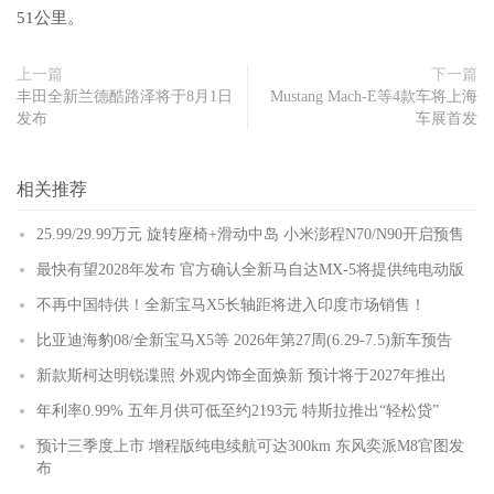
51公里。
上一篇
下一篇
丰田全新兰德酷路泽将于8月1日
Mustang Mach-E等4款车将上海
发布
车展首发
相关推荐
25.99/29.99万元 旋转座椅+滑动中岛 小米澎程N70/N90开启预售
最快有望2028年发布 官方确认全新马自达MX-5将提供纯电动版
不再中国特供！全新宝马X5长轴距将进入印度市场销售！
比亚迪海豹08/全新宝马X5等 2026年第27周(6.29-7.5)新车预告
新款斯柯达明锐谍照 外观内饰全面焕新 预计将于2027年推出
年利率0.99% 五年月供可低至约2193元 特斯拉推出“轻松贷”
预计三季度上市 增程版纯电续航可达300km 东风奕派M8官图发
布