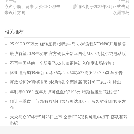
上一篇
下一篇
点名小鹏、蔚来 大众CEO聊未
蒙迪欧将于2022年3月正式告别
来设计方向
欧洲市场
相关推荐
25.99/29.99万元 旋转座椅+滑动中岛 小米澎程N70/N90开启预售
最快有望2028年发布 官方确认全新马自达MX-5将提供纯电动版
不再中国特供！全新宝马X5长轴距将进入印度市场销售！
比亚迪海豹08/全新宝马X5等 2026年第27周(6.29-7.5)新车预告
新款斯柯达明锐谍照 外观内饰全面焕新 预计将于2027年推出
年利率0.99% 五年月供可低至约2193元 特斯拉推出“轻松贷”
预计三季度上市 增程版纯电续航可达300km 东风奕派M8官图发
布
大众与众07将于5月23日上市 全新CEA架构纯电中型车 搭载智驾
系统