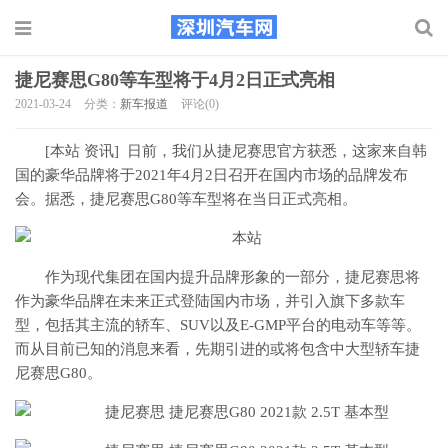
捷尼赛思G80等车型将于4月2日正式亮相
2021-03-24
分类：
新车报道
评论(0)
[本站 资讯] 日前，我们从捷尼赛思官方获悉，这家来自韩
国的豪华品牌将于2021年4月2日召开在国内市场的品牌发布
会。据悉，捷尼赛思G80等车型将在当日正式亮相。
作为现代集团在国内提升品牌形象的一部分，捷尼赛思将
作为豪华品牌在未来正式登陆国内市场，并引入旗下多款车
型，包括其主流的轿车、SUV以及E-GMP平台的电动车等等。
而从目前已知的消息来看，先期引进的或将包含中大型轿车捷
尼赛思G80。