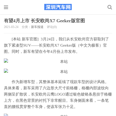
有望4月上市 长安欧尚X7 Geeker版官图
2021-03-24
分类：
新车报道
评论(0)
[本站 新车官图] 3月24日，我们从长安欧尚官方获取到了
旗下紧凑型SUV――长安欧尚X7 Geeker版（中文为极客）官
图。同时，新车有望在今年4月份上市发布。
作为新增车型，其整体基本延续了现款车型的设计风格。
具体来看，新车采用了六边形大尺寸前格栅，格栅内部波纹向
两侧呈扩散状，长安欧尚云鹰LOGO通过银色镀铬条悬挂于格栅
上方，在黑色背景的衬托下非常醒目。车身侧面来看，一条笔
直的腰线贯穿整个车身，使该车张力十足。