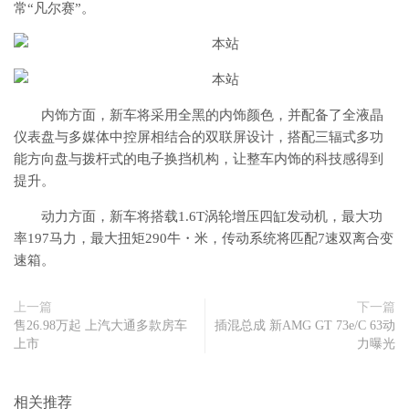
常“凡尔赛”。
内饰方面，新车将采用全黑的内饰颜色，并配备了全液晶
仪表盘与多媒体中控屏相结合的双联屏设计，搭配三辐式多功
能方向盘与拨杆式的电子换挡机构，让整车内饰的科技感得到
提升。
动力方面，新车将搭载1.6T涡轮增压四缸发动机，最大功
率197马力，最大扭矩290牛・米，传动系统将匹配7速双离合变
速箱。
上一篇
下一篇
售26.98万起 上汽大通多款房车
插混总成 新AMG GT 73e/C 63动
上市
力曝光
相关推荐