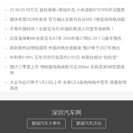
25.99/29.99万元 旋转座椅+滑动中岛 小米澎程N70/N90开启预售
最快有望2028年发布 官方确认全新马自达MX-5将提供纯电动版
不再中国特供！全新宝马X5长轴距将进入印度市场销售！
比亚迪海豹08/全新宝马X5等 2026年第27周(6.29-7.5)新车预告
新款斯柯达明锐谍照 外观内饰全面焕新 预计将于2027年推出
年利率0.99% 五年月供可低至约2193元 特斯拉推出“轻松贷”
预计三季度上市 增程版纯电续航可达300km 东风奕派M8官图发
布
大众与众07将于5月23日上市 全新CEA架构纯电中型车 搭载智驾
系统
深圳汽车网
鹏城汽车大事件
鹏城汽车活动