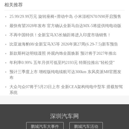
相关推荐
25.99/29.99万元 旋转座椅+滑动中岛 小米澎程N70/N90开启预售
最快有望2028年发布 官方确认全新马自达MX-5将提供纯电动版
不再中国特供！全新宝马X5长轴距将进入印度市场销售！
比亚迪海豹08/全新宝马X5等 2026年第27周(6.29-7.5)新车预告
新款斯柯达明锐谍照 外观内饰全面焕新 预计将于2027年推出
年利率0.99% 五年月供可低至约2193元 特斯拉推出“轻松贷”
预计三季度上市 增程版纯电续航可达300km 东风奕派M8官图发
布
大众与众07将于5月23日上市 全新CEA架构纯电中型车 搭载智驾
系统
深圳汽车网
鹏城汽车大事件
鹏城汽车活动