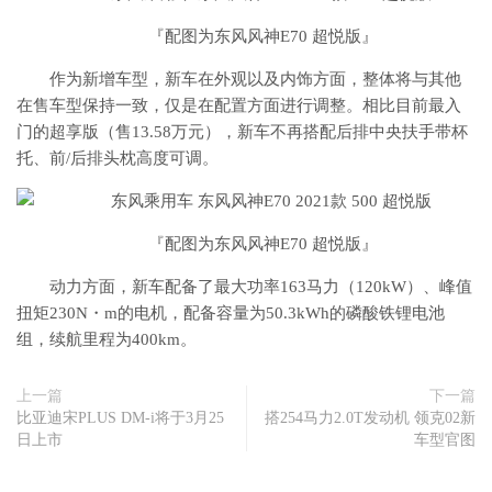
『配图为东风风神E70 超悦版』
作为新增车型，新车在外观以及内饰方面，整体将与其他
在售车型保持一致，仅是在配置方面进行调整。相比目前最入
门的超享版（售13.58万元），新车不再搭配后排中央扶手带杯
托、前/后排头枕高度可调。
『配图为东风风神E70 超悦版』
动力方面，新车配备了最大功率163马力（120kW）、峰值
扭矩230N・m的电机，配备容量为50.3kWh的磷酸铁锂电池
组，续航里程为400km。
上一篇
下一篇
比亚迪宋PLUS DM-i将于3月25
搭254马力2.0T发动机 领克02新
日上市
车型官图