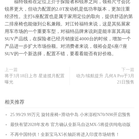
福特领裕在定位上介于探险者和锐界之间，领裕尺寸会比
锐界更大，但动力配置的2.0T发动机是低功率版本，更加注重
经济性。主打6座配置也是属于家用定位的取向，提供舒适的第
二排座椅也能做到公私兼顾。对江铃福特来说，这是其拓展家
用车市场的一个重要车型，对福特品牌来说则是能丰富其高端
SUV产品线，在探险者已经月销接近4000台的时候，增加一个
产品进一步扩大市场份额。对消费者来说，领裕会是6座/7座
SUV的一个新选择，配置不错，要看看能否有好价格。
上一篇
下一篇
将于3月18日上市 星途揽月配置
动力/续航提升 几何A Pro于3月
曝光
21日预售
相关推荐
25.99/29.99万元 旋转座椅+滑动中岛 小米澎程N70/N90开启预售
最快有望2028年发布 官方确认全新马自达MX-5将提供纯电动版
不再中国特供！全新宝马X5长轴距将进入印度市场销售！