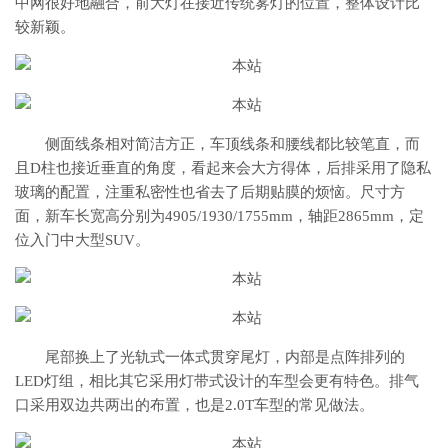
中网很好地融合，前大灯在接近传统雾灯的位置，整体设计比
较新颖。
侧面线条相对简洁方正，车顶线条和腰线都比较笔直，而
且D柱也接近垂直的角度，看起来会大方得体，后排采用了隐私
玻璃的配置，注重私密性也省去了后期贴膜的烦恼。尺寸方
面，新车长宽高分别为4905/1930/1755mm，轴距2865mm，定
位入门中大型SUV。
尾部换上了光轨式一体式贯穿尾灯，内部是点阵排列的
LED灯组，相比其它采用灯带式设计的车型会更有特色。排气
口采用双边共两出的布置，也是2.0T车型的常见做法。