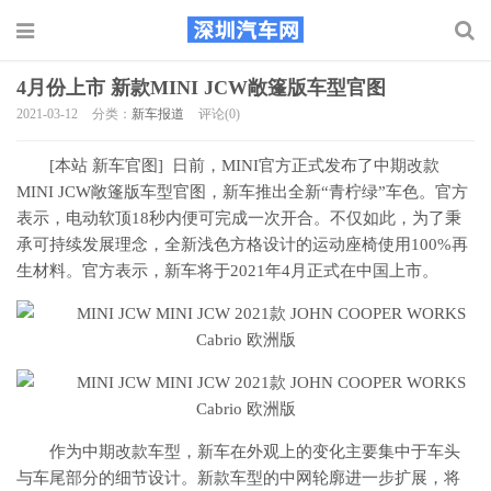
4月份上市 新款MINI JCW敞篷版车型官图
2021-03-12
分类：
新车报道
评论(0)
[本站 新车官图] 日前，MINI官方正式发布了中期改款
MINI JCW敞篷版车型官图，新车推出全新“青柠绿”车色。官方
表示，电动软顶18秒内便可完成一次开合。不仅如此，为了秉
承可持续发展理念，全新浅色方格设计的运动座椅使用100%再
生材料。官方表示，新车将于2021年4月正式在中国上市。
作为中期改款车型，新车在外观上的变化主要集中于车头
与车尾部分的细节设计。新款车型的中网轮廓进一步扩展，将