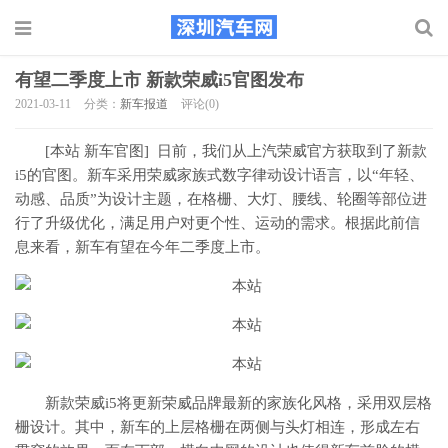
有望二季度上市 新款荣威i5官图发布
2021-03-11
分类：
新车报道
评论(0)
[本站 新车官图] 日前，我们从上汽荣威官方获取到了新款
i5的官图。新车采用荣威家族式数字律动设计语言，以“年轻、
动感、品质”为设计主题，在格栅、大灯、腰线、轮圈等部位进
行了升级优化，满足用户对更个性、运动的需求。根据此前信
息来看，新车有望在今年二季度上市。
新款荣威i5将更新荣威品牌最新的家族化风格，采用双层格
栅设计。其中，新车的上层格栅在两侧与头灯相连，形成左右