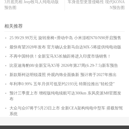
3月底亮相 Jeep牧马人纯电动版
车身造型更显侵略性 现代KONA
预告图
N预告图
相关推荐
25.99/29.99万元 旋转座椅+滑动中岛 小米澎程N70/N90开启预售
最快有望2028年发布 官方确认全新马自达MX-5将提供纯电动版
不再中国特供！全新宝马X5长轴距将进入印度市场销售！
比亚迪海豹08/全新宝马X5等 2026年第27周(6.29-7.5)新车预告
新款斯柯达明锐谍照 外观内饰全面焕新 预计将于2027年推出
年利率0.99% 五年月供可低至约2193元 特斯拉推出“轻松贷”
预计三季度上市 增程版纯电续航可达300km 东风奕派M8官图发
布
大众与众07将于5月23日上市 全新CEA架构纯电中型车 搭载智驾
系统