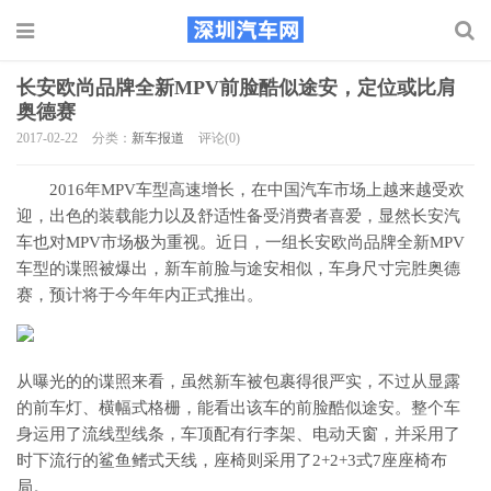
长安欧尚品牌全新MPV前脸酷似途安，定位或比肩
奥德赛
2017-02-22
分类：
新车报道
评论(0)
2016年MPV车型高速增长，在中国汽车市场上越来越受欢
迎，出色的装载能力以及舒适性备受消费者喜爱，显然长安汽
车也对MPV市场极为重视。近日，一组长安欧尚品牌全新MPV
车型的谍照被爆出，新车前脸与途安相似，车身尺寸完胜奥德
赛，预计将于今年年内正式推出。
从曝光的的谍照来看，虽然新车被包裹得很严实，不过从显露
的前车灯、横幅式格栅，能看出该车的前脸酷似途安。整个车
身运用了流线型线条，车顶配有行李架、电动天窗，并采用了
时下流行的鲨鱼鳍式天线，座椅则采用了2+2+3式7座座椅布
局。