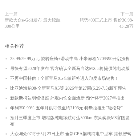
上一篇
下一篇
新款大众e-Golf发布 最大续航
腾势400正式上市 售价36.98-
300公里
43.28万
相关推荐
25.99/29.99万元 旋转座椅+滑动中岛 小米澎程N70/N90开启预售
最快有望2028年发布 官方确认全新马自达MX-5将提供纯电动版
不再中国特供！全新宝马X5长轴距将进入印度市场销售！
比亚迪海豹08/全新宝马X5等 2026年第27周(6.29-7.5)新车预告
新款斯柯达明锐谍照 外观内饰全面焕新 预计将于2027年推出
年利率0.99% 五年月供可低至约2193元 特斯拉推出“轻松贷”
预计三季度上市 增程版纯电续航可达300km 东风奕派M8官图发
布
大众与众07将于5月23日上市 全新CEA架构纯电中型车 搭载智驾