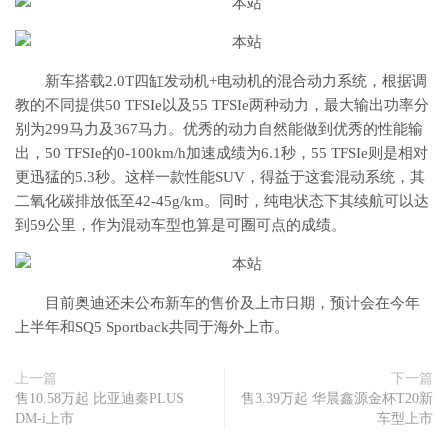
新车搭载2.0T四缸发动机+电动机的混合动力系统，根据调
教的不同提供50 TFSIe以及55 TFSIe两种动力，最大输出功率分
别为299马力及367马力。优秀的动力自然能做到优秀的性能输
出，50 TFSIe的0-100km/h加速成绩为6.1秒，55 TFSIe则是相对
更迅猛的5.3秒。这样一款性能SUV，得益于这套混动系统，其
二氧化碳排放低至42-45g/km。同时，纯电状态下其续航可以达
到59公里，作为混动车型也算是可圈可点的成绩。
目前奥迪还未公布新车的售价及上市日期，预计会在今年
上半年和SQ5 Sportback共同于海外上市。
上一篇
下一篇
售10.58万起 比亚迪秦PLUS
售3.39万起 华晨鑫源金杯T20新
DM-i上市
车型上市