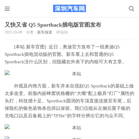
又快又省 Q5 Sportback插电版官图发布
2021-03-08
分类：
新车报道
评论(0)
[本站 新车官图] 近日，奥迪官方发布了一组奥迪Q5
Sportback插电混动版的官图。新车看上去和普通的Q5
Sportback没什么区别，但隐藏在外表下的内核可大有文章。
外观及内饰方面，新车并未在现款Q5 Sportback的基础上做
太多改变。前脸内嵌蜂窝状格栅的“大嘴”配上极具“灯厂”属性的
头灯，科技感十足。Sportback圆润的车顶直接连接至车尾，后
保险杠的银色装饰条也得以保留。我们仅能从左侧后翼子板的
充电口以及后备厢上的“TFSIe”的字样分辨出它的与众不同。