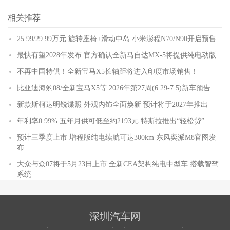
相关推荐
25.99/29.99万元 旋转座椅+滑动中岛 小米澎程N70/N90开启预售
最快有望2028年发布 官方确认全新马自达MX-5将提供纯电动版
不再中国特供！全新宝马X5长轴距将进入印度市场销售！
比亚迪海豹08/全新宝马X5等 2026年第27周(6.29-7.5)新车预告
新款斯柯达明锐谍照 外观内饰全面焕新 预计将于2027年推出
年利率0.99% 五年月供可低至约2193元 特斯拉推出“轻松贷”
预计三季度上市 增程版纯电续航可达300km 东风奕派M8官图发
布
大众与众07将于5月23日上市 全新CEA架构纯电中型车 搭载智驾
系统
深圳汽车网