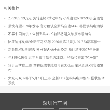
相关推荐
25.99/29.99万元 旋转座椅+滑动中岛 小米澎程N70/N90开启预售
最快有望2028年发布 官方确认全新马自达MX-5将提供纯电动版
不再中国特供！全新宝马X5长轴距将进入印度市场销售！
比亚迪海豹08/全新宝马X5等 2026年第27周(6.29-7.5)新车预告
新款斯柯达明锐谍照 外观内饰全面焕新 预计将于2027年推出
年利率0.99% 五年月供可低至约2193元 特斯拉推出“轻松贷”
预计三季度上市 增程版纯电续航可达300km 东风奕派M8官图发
布
大众与众07将于5月23日上市 全新CEA架构纯电中型车 搭载智驾
系统
深圳汽车网