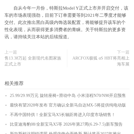
自从今年一月份，特斯拉Model Y正式上市并开启交付，该
车的市场表现强劲，目前下订单需要等到2021年二季度才能够
交付。此次推出黑白高级内饰选装配置，将能够提升该车的个
性化表现，从而获得更多消费者的青睐。关于特斯拉的更多资
讯，请持续关注本站的后续报道。
上一篇
下一篇
售13.38万起 全新现代名图家族
ARCFOX极狐 αS HBT将亮相上
正式上市
海车展
相关推荐
25.99/29.99万元 旋转座椅+滑动中岛 小米澎程N70/N90开启预售
最快有望2028年发布 官方确认全新马自达MX-5将提供纯电动版
不再中国特供！全新宝马X5长轴距将进入印度市场销售！
比亚迪海豹08/全新宝马X5等 2026年第27周(6.29-7.5)新车预告
新款斯柯达明锐谍照 外观内饰全面焕新 预计将于2027年推出