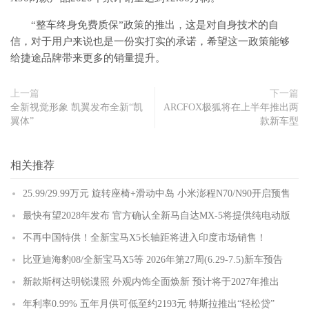
“整车终身免费质保”政策的推出，这是对自身技术的自
信，对于用户来说也是一份实打实的承诺，希望这一政策能够
给捷途品牌带来更多的销量提升。
上一篇
下一篇
全新视觉形象 凯翼发布全新“凯
ARCFOX极狐将在上半年推出两
翼体”
款新车型
相关推荐
25.99/29.99万元 旋转座椅+滑动中岛 小米澎程N70/N90开启预售
最快有望2028年发布 官方确认全新马自达MX-5将提供纯电动版
不再中国特供！全新宝马X5长轴距将进入印度市场销售！
比亚迪海豹08/全新宝马X5等 2026年第27周(6.29-7.5)新车预告
新款斯柯达明锐谍照 外观内饰全面焕新 预计将于2027年推出
年利率0.99% 五年月供可低至约2193元 特斯拉推出“轻松贷”