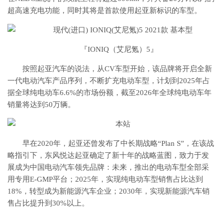
超高速充电功能，同时其将是首款使用起亚新标识的车型。
『IONIQ（艾尼氪）5』
按照起亚汽车的说法，从CV车型开始，该品牌将开启全新
一代电动汽车产品序列，不断扩充电动车型，计划到2025年占
据全球纯电动车6.6%的市场份额，截至2026年全球纯电动车年
销量将达到50万辆。
早在2020年，起亚还曾发布了中长期战略“Plan S”，在该战
略指引下，东风悦达起亚确定了新十年的战略蓝图，致力于发
展成为中国电动汽车领先品牌：未来，推出的电动车型全部采
用专用E-GMP平台；2025年，实现纯电动车型销售占比达到
18%，转型成为新能源汽车企业；2030年，实现新能源汽车销
售占比提升到30%以上。