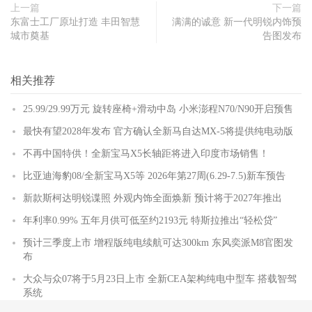
上一篇
下一篇
东富士工厂原址打造 丰田智慧
满满的诚意 新一代明锐内饰预
城市奠基
告图发布
相关推荐
25.99/29.99万元 旋转座椅+滑动中岛 小米澎程N70/N90开启预售
最快有望2028年发布 官方确认全新马自达MX-5将提供纯电动版
不再中国特供！全新宝马X5长轴距将进入印度市场销售！
比亚迪海豹08/全新宝马X5等 2026年第27周(6.29-7.5)新车预告
新款斯柯达明锐谍照 外观内饰全面焕新 预计将于2027年推出
年利率0.99% 五年月供可低至约2193元 特斯拉推出“轻松贷”
预计三季度上市 增程版纯电续航可达300km 东风奕派M8官图发
布
大众与众07将于5月23日上市 全新CEA架构纯电中型车 搭载智驾
系统