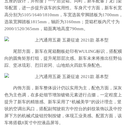
五座的设计，并衔接了一个后货箱。同时，新车配备了龙门架
等配置，进一步提升该车的实用性。车身尺寸方面，新车长宽
高分别为5105/1640/1810mm，车宽选装窄脚踏板为1700mm，
选装宽脚踏板1815mm，轴距为3160mm；货箱栏板内尺寸为
2000/1520/365mm，箱面离地高度790mm。
尾部方面，新车在尾箱翻板处印有WULING标识，搭配横
向的圆角矩形灯组，提升尾部层次感。新车未来将推出狂野仙
踪、坚冰琉彩、烈日岩冈、山地焰火四款车身配色。
内饰方面，新车整体设计仍以实用为主，配色方面，深灰
色为主色调，在多处细节增加镀铬元素进行点缀，一定程度上
提升了新车的精致感。新车采用了“机械美学”的设计理念，竖
状的空调出风口，搭配副驾驶前方中控台的斜纹装饰以及中控
屏下方的机械式旋钮控制按键，体现工业美感。配置方面，该
车将搭载8英寸中控液晶屏等。