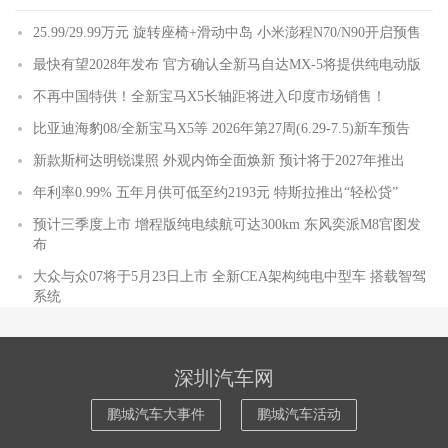
25.99/29.99万元 旋转座椅+滑动中岛 小米澎程N70/N90开启预售
最快有望2028年发布 官方确认全新马自达MX-5将提供纯电动版
不再中国特供！全新宝马X5长轴距将进入印度市场销售！
比亚迪海豹08/全新宝马X5等 2026年第27周(6.29-7.5)新车预告
新款斯柯达明锐谍照 外观内饰全面焕新 预计将于2027年推出
年利率0.99% 五年月供可低至约2193元 特斯拉推出“轻松贷”
预计三季度上市 增程版纯电续航可达300km 东风奕派M8官图发
布
大众与众07将于5月23日上市 全新CEA架构纯电中型车 搭载智驾
系统
深圳汽车网
鹏城汽车大事件
鹏城汽车活动