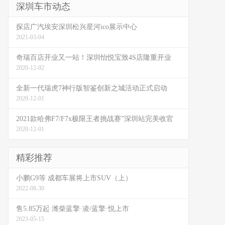
深圳车市动态
探店广汽埃安深圳松兴星河ico展示中心
2021-03-04
奇瑞百店开业又一站！深圳怡悦宝致4S店隆重开业
2020-12-02
全新一代瑞虎7神行版智鉴创新之城活动正式启动
2020-12-01
2021款哈弗F7/F7x极限王者挑战赛”深圳站完美收官
2020-12-01
精彩推荐
小鹏G9等 成都车展将上市SUV（上）
2022-08-30
售5.85万起 潍柴蓝擎·凌/蓝擎·悦上市
2023-05-15