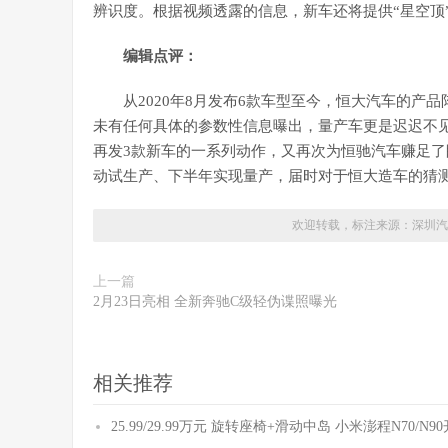
辨识度。根据视频透露的信息，新车还将提供“星空顶
编辑点评：
从2020年8月发布6款车型至今，恒大汽车的产
未有任何具体的参数性信息曝出，量产车更是迟迟不
再发3款新车的一系列动作，又再次为恒驰汽车赚足了
动试生产、下半年实现量产，届时对于恒大造车的猜
欢迎转载，标注来源：
深圳汽
上一篇
2月23日亮相 全新奔驰C级轻伪谍照曝光
相关推荐
25.99/29.99万元 旋转座椅+滑动中岛 小米澎程N70/N