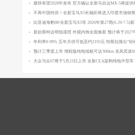
最快有望2028年发布 官方确认全新马自达MX-5将提
不再中国特供！全新宝马X5长轴距将进入印度市场销
比亚迪海豹08/全新宝马X5等 2026年第27周(6.29-7.5
新款斯柯达明锐谍照 外观内饰全面焕新 预计将于2027
年利率0.99% 五年月供可低至约2193元 特斯拉推出“轻
预计三季度上市 增程版纯电续航可达300km 东风奕派
大众与众07将于5月23日上市 全新CEA架构纯电中型车