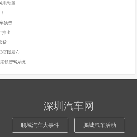
供纯电动版
售！
)新车预告
年推出
松贷”
M8官图发布
 搭载智驾系统
深圳汽车网
鹏城汽车大事件
鹏城汽车活动