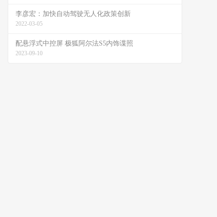
李彦宏：加快自动驾驶无人化政策创新
2022-03-05
配悬浮式中控屏 极狐阿尔法S5内饰谍照
2023-09-10