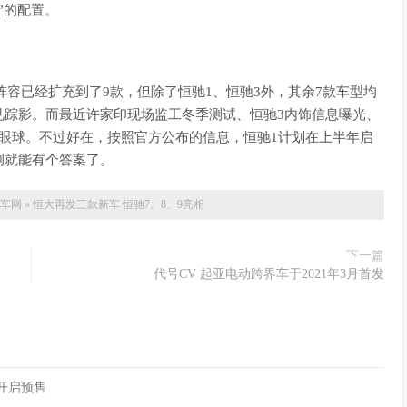
”的配置。
品阵容已经扩充到了9款，但除了恒驰1、恒驰3外，其余7款车型均
见踪影。而最近许家印现场监工冬季测试、恒驰3内饰信息曝光、
眼球。不过好在，按照官方公布的信息，恒驰1计划在上半年启
测就能有个答案了。
车网
»
恒大再发三款新车 恒驰7、8、9亮相
下一篇
代号CV 起亚电动跨界车于2021年3月首发
90开启预售