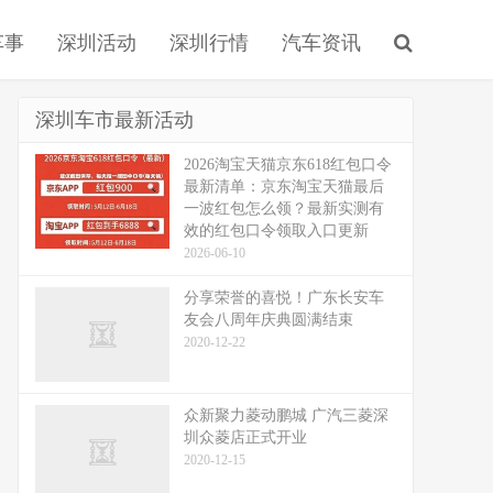
车事
深圳活动
深圳行情
汽车资讯
深圳车市最新活动
2026淘宝天猫京东618红包口令
最新清单：京东淘宝天猫最后
一波红包怎么领？最新实测有
效的红包口令领取入口更新
2026-06-10
分享荣誉的喜悦！广东长安车
友会八周年庆典圆满结束
2020-12-22
众新聚力菱动鹏城 广汽三菱深
圳众菱店正式开业
2020-12-15