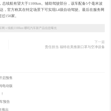
m，总续航有望大于1100km。辅助驾驶部分，该车配备5个毫米波
光雷达，官方称其在特定场景下可实现L4级自动驾驶。最后在服务网
过150家。
车网
»
续航1100km 哪吒汽车新产品信息曝光
下一篇
责任担当 福特在美推新口罩与空净设备
90开启预售
供纯电动版
售！
)新车预告
年推出