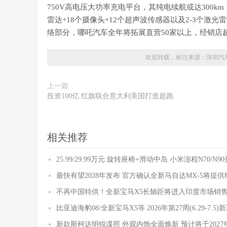
750V高电压大功率充电平台，其纯电续航或达300k
雷达+18个摄像头+12个超声波传感器以及2-3个激
络部分，哪吒汽车全年将拓展直营50家以上，经销店超
欢迎转载，标注来源：
深圳汽
上一篇
投资100亿 红旗联合意大利美国打造超跑
相关推荐
25.99/29.99万元 旋转座椅+滑动中岛 小米澎程N70/N
最快有望2028年发布 官方确认全新马自达MX-5将提
不再中国特供！全新宝马X5长轴距将进入印度市场销
比亚迪海豹08/全新宝马X5等 2026年第27周(6.29-7.5
新款斯柯达明锐谍照 外观内饰全面焕新 预计将于2027