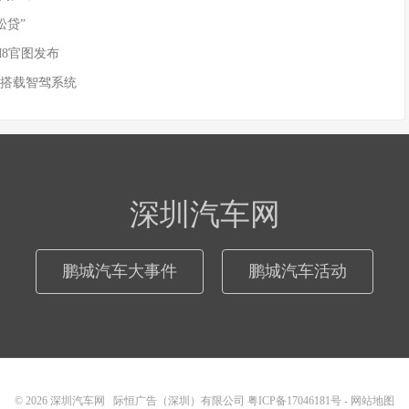
松贷”
M8官图发布
 搭载智驾系统
深圳汽车网
鹏城汽车大事件
鹏城汽车活动
© 2026
深圳汽车网
际恒广告（深圳）有限公司
粤ICP备17046181号
-
网站地图