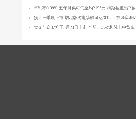
年利率0.99% 五年月供可低至约2193元 特斯拉推出“轻
预计三季度上市 增程版纯电续航可达300km 东风奕派
大众与众07将于5月23日上市 全新CEA架构纯电中型车