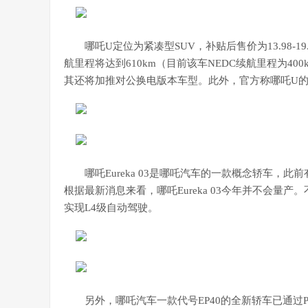
哪吒U定位为紧凑型SUV，补贴后售价为13.98-1
航里程将达到610km（目前该车NEDC续航里程为400
其还将加推对公换电版本车型。此外，官方称哪吒U
哪吒Eureka 03是哪吒汽车的一款概念轿车，
根据最新消息来看，哪吒Eureka 03今年并不会量
实现L4级自动驾驶。
另外，哪吒汽车一款代号EP40的全新轿车已通过P5