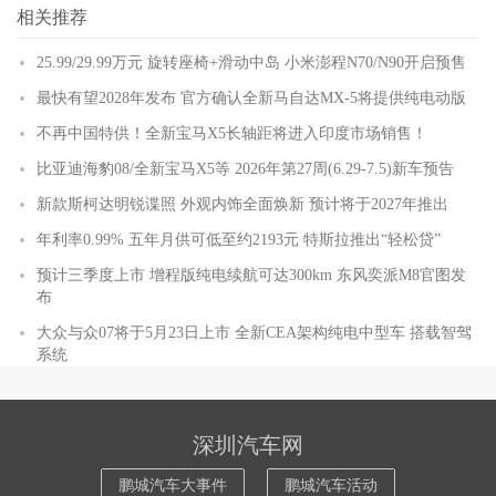
相关推荐
25.99/29.99万元 旋转座椅+滑动中岛 小米澎程N70/N90开启预售
最快有望2028年发布 官方确认全新马自达MX-5将提供纯电动版
不再中国特供！全新宝马X5长轴距将进入印度市场销售！
比亚迪海豹08/全新宝马X5等 2026年第27周(6.29-7.5)新车预告
新款斯柯达明锐谍照 外观内饰全面焕新 预计将于2027年推出
年利率0.99% 五年月供可低至约2193元 特斯拉推出“轻松贷”
预计三季度上市 增程版纯电续航可达300km 东风奕派M8官图发
布
大众与众07将于5月23日上市 全新CEA架构纯电中型车 搭载智驾
系统
深圳汽车网
鹏城汽车大事件
鹏城汽车活动