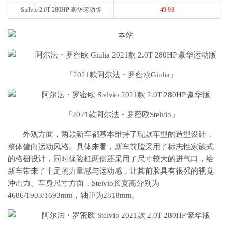
Stelvio
2.0T 280HP 豪华运动版
49.98
『2021款阿尔法・罗密欧
Giu
lia
』
『2021款阿尔法・罗密欧Stelvio』
外观方面，两款新车都基本维持了现款车型的造型设计，
整体偏向运动风格。具体来看，新车前脸采用了标志性家族式
的格栅设计，同时保险杠两侧还采用了尺寸较大的进气口，给
新车带来了十足的力量感与运动感，让其前脸具有很强的视觉
冲击力。车身尺寸方面，
Stelvio
长宽高分别为
4686/1903/1693mm，轴距为2818mm。