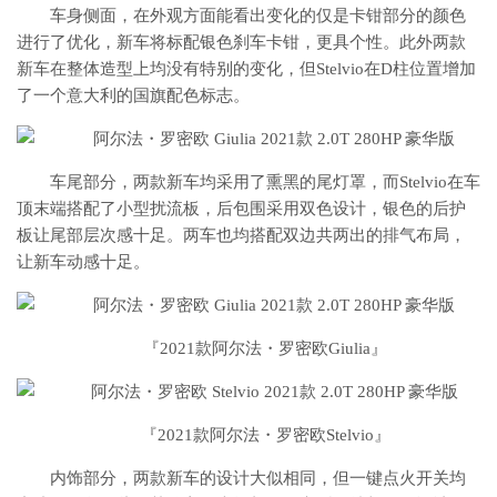
车身侧面，在外观方面能看出变化的仅是卡钳部分的颜色
进行了优化，新车将标配银色刹车卡钳，更具个性。此外两款
新车在整体造型上均没有特别的变化，但Stelvio在D柱位置增加
了一个意大利的国旗配色标志。
车尾部分，两款新车均采用了熏黑的尾灯罩，而Stelvio在车
顶末端搭配了小型扰流板，后包围采用双色设计，银色的后护
板让尾部层次感十足。两车也均搭配双边共两出的排气布局，
让新车动感十足。
『2021款阿尔法・罗密欧
Giulia
』
『2021款阿尔法・罗密欧Stelvio』
内饰部分，两款新车的设计大似相同，但一键点火开关均