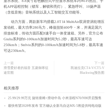
显示系统、8.8英寸彩色触控式中控显示系统车内Wi-Fi热点、手
机APP远程控制（锁车，解锁和亮灯）、紧急呼叫、10扬声器
（含低音炮）音响系统以及人工智能交互功能等。
动力方面，两款新车均搭载2.0T I4 MultiAir双涡管涡轮增压
发动机，最大功率280马力，峰值扭矩400牛・米，并满足国六
排放标准，传动方面匹配8速手自一体变速箱。另外，官方公布
Giulia系列的0-100km/h加速时间为5.2秒，最高车速可达
250km/h；Stelvio系列的0-100km/h加速时间为5.8秒，最高车速
可达230km/h。
上一篇
下一篇
滑雪爱好者的福音 五菱御寒征
凯迪拉克CT4-V/CT5-V
途官图
Blackwing预告图
相关推荐
25.99/29.99万元 旋转座椅+滑动中岛 小米澎程N70/N90开启预售
最快有望2028年发布 官方确认全新马自达MX-5将提供纯电动版