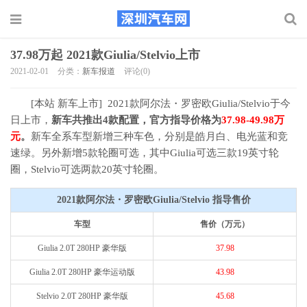
37.98万起 2021款Giulia/Stelvio上市
2021-02-01
分类：
新车报道
评论(0)
[本站 新车上市] 2021款阿尔法・罗密欧Giulia/Stelvio于今
日上市，
新车共推出4款配置，官方指导价格为
37.98-49.98万
元
。
新车全系车型新增三种车色，分别是皓月白、电光蓝和竞
速绿。另外新增5款轮圈可选，其中Giulia可选三款19英寸轮
圈，Stelvio可选两款20英寸轮圈。
2021款阿尔法・罗密欧
Giulia
/
Stelvio 指导售价
车型
售价（万元）
Giulia 2.0T 280HP 豪华版
37.98
Giulia 2.0T 280HP 豪华运动版
43.98
Stelvio
2.0T 280HP 豪华版
45.68