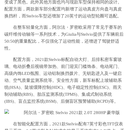
变成了黑色。此外其他方面也均与现款车型保持相同的设计。
配置方面，两款新车部分配置均新增了运动真皮方向盘与真皮
换挡杆，而Stelvio车型还增加了20英寸的运动型轮圈可选配。
在整车轻量化方面，
阿尔法・罗密欧采用了
常见于赛车的
碳纤维传动轴等一系列技术，
为
Giulia与Stelvio提供了车辆前后
50:50的重量配比，不仅强化了运动性能，还增进了驾驶舒适
性。
配置方面，2021款
Stelvio
标配自动大灯、后排私密车窗玻
璃、电动折叠后视镜带加热、前门迎宾门槛饰条、电动尾门、
高级内饰LED氛围、运动铝制换挡拨片、无钥匙进入及一键启
动、空气质量监测系统等。安全性方面，新车标配上坡辅助系
统(HSA)、陡坡缓降控制(HDC)、电子稳定性控制(ESC)、雨天
制动辅助(RBS)、胎压监测系统(TPMS)、集成式制动系统
(IBS)、盲点监控系统(BSM)、后侧盲区预警辅助(RCPD)等。
在智能化配置方面，2021款
Stelvio
配有7英寸彩色TFT仪表