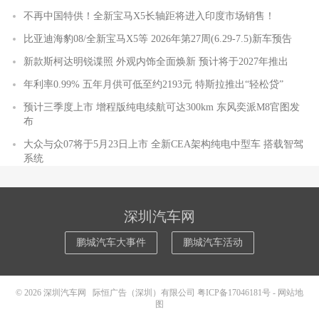
不再中国特供！全新宝马X5长轴距将进入印度市场销售！
比亚迪海豹08/全新宝马X5等 2026年第27周(6.29-7.5)新车预告
新款斯柯达明锐谍照 外观内饰全面焕新 预计将于2027年推出
年利率0.99% 五年月供可低至约2193元 特斯拉推出“轻松贷”
预计三季度上市 增程版纯电续航可达300km 东风奕派M8官图发
布
大众与众07将于5月23日上市 全新CEA架构纯电中型车 搭载智驾
系统
深圳汽车网
鹏城汽车大事件
鹏城汽车活动
© 2026
深圳汽车网
际恒广告（深圳）有限公司
粤ICP备17046181号
-
网站地
图